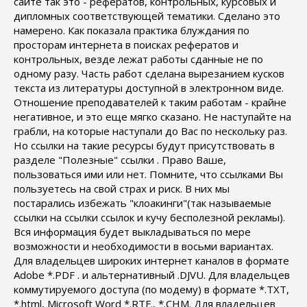
сайте так это - рефератов, контрольных, курсовых и
дипломных соответствующей тематики. Сделано это
намерено. Как показала практика блуждания по
просторам интернета в поисках рефератов и
контрольных, везде лежат работы сданные не по
одному разу. Часть работ сделана вырезанием кусков
текста из литературы доступной в электронном виде.
Отношение преподавателей к таким работам - крайне
негативное, и это еще мягко сказано. Не наступайте на
грабли, на которые наступали до Вас по нескольку раз.
Но ссылки на такие ресурсы будут присутствовать в
разделе "Полезные" ссылки . Право Ваше,
пользоваться ими или нет. Помните, что ссылками Вы
пользуетесь на свой страх и риск. В них мы
постарались избежать "клоакинги"(так называемые
ссылки на ссылки ссылок и кучу бесполезной рекламы).
Вся информация будет выкладываться по мере
возможности и необходимости в восьми вариантах.
Для владельцев широких интернет каналов в формате
Adobe *.PDF . и альтернативный .DJVU. Для владельцев
коммутируемого доступа (по модему) в формате *.TXT,
*.html, Microsoft Word *.RTF., *.CHM. Для владельцев