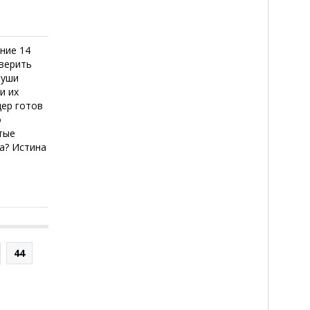
ние 14
 верить
луши
и их
дер готов
о
тые
а? Истина
44