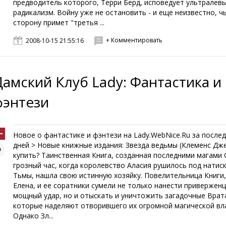
предводитель которого, Терри Берд, исповедует ультралев
радикализм. Войну уже не остановить - и еще неизвестно, ч
сторону примет "третья ...
+ Комментировать
2008-10-15 21:55:16
Дамский Клуб Lady: Фантастика и
фэнтези
Новое о фантастике и фэнтези на Lady.WebNice.Ru за послед
дней > Новые книжные издания: Звезда ведьмы (Клеменс Дже
купить? Таинственная Книга, созданная последними магами 
грозный час, когда королевство Аласия рушилось под натис
Тьмы, нашла свою истинную хозяйку. Повелительница Книги
Елена, и ее соратники сумели не только нанести привержен
мощный удар, но и отыскать и уничтожить загадочные Врат
которые наделяют отворившего их огромной магической вл
Однако Зл...