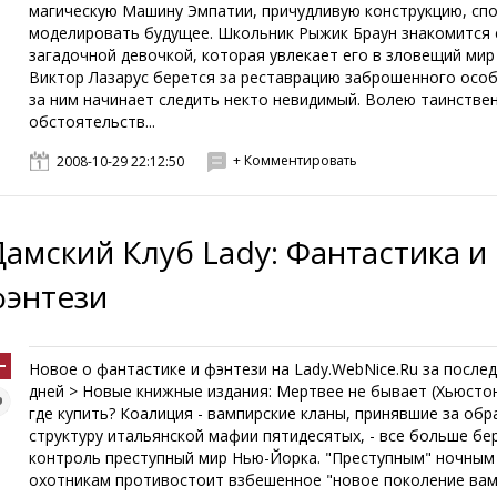
магическую Машину Эмпатии, причудливую конструкцию, сп
моделировать будущее. Школьник Рыжик Браун знакомится 
загадочной девочкой, которая увлекает его в зловещий мир
Виктор Лазарус берется за реставрацию заброшенного особ
за ним начинает следить некто невидимый. Волею таинстве
обстоятельств...
+ Комментировать
2008-10-29 22:12:50
Дамский Клуб Lady: Фантастика и
фэнтези
Новое о фантастике и фэнтези на Lady.WebNice.Ru за послед
дней > Новые книжные издания: Мертвее не бывает (Хьюсто
где купить? Коалиция - вампирские кланы, принявшие за обр
структуру итальянской мафии пятидесятых, - все больше бе
контроль преступный мир Нью-Йорка. "Преступным" ночным
охотникам противостоит взбешенное "новое поколение вам