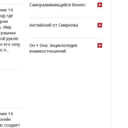
Саморазвивающийся бизнес
ние 14
ид) где
ором
Английский от Смирнова
ь. Мир
страшных
ной рукою
о его силу
Он + Она. Энциклопедия
 п...
взаимоотношений.
ние 14
окейн
ас создает