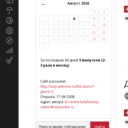
Общество
СМИ
←
Август 2026
Прогноз
1
2
погоды
3
4
5
6
7
8
9
Спорт
10
11
12
13
14
15
16
Страны
17
18
19
20
21
22
23
и
24
25
26
27
28
29
30
Туризм
регионы
31
Экономика
и
Email-
За последние 60 дней
5 выпусков (2-
финансы
3 раза в месяц)
маркетинг
Сайт рассылки:
http://lady.webnice.ru/literature/?
genre=2
Открыта: 17-08-2008
Адрес автора:
lit.review.ladyfantasy-
owner@subscribe.ru