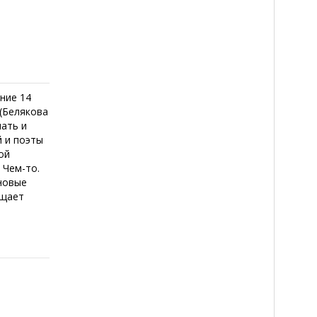
ние 14
 (Белякова
нать и
й и поэты
ой
 Чем-то.
новые
ищает