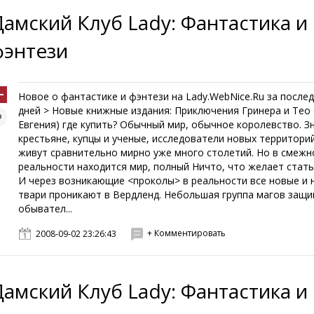
Дамский Клуб Lady: Фантастика и
фэнтези
Новое о фантастике и фэнтези на Lady.WebNice.Ru за послед
дней > Новые книжные издания: Приключения Гринера и Тео
Евгения) где купить? Обычный мир, обычное королевство. З
крестьяне, купцы и ученые, исследователи новых территори
живут сравнительно мирно уже много столетий. Но в смежн
реальности находится мир, полный Ничто, что желает стать
И через возникающие <проколы> в реальности все новые и 
твари проникают в Вердленд. Небольшая группа магов защ
обывател...
+ Комментировать
2008-09-02 23:26:43
Дамский Клуб Lady: Фантастика и