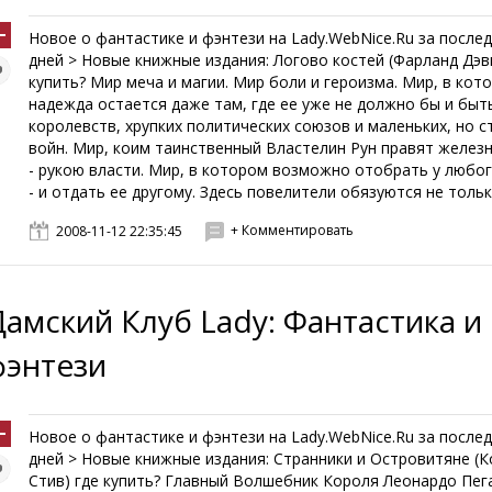
Новое о фантастике и фэнтези на Lady.WebNice.Ru за послед
дней > Новые книжные издания: Логово костей (Фарланд Дэв
купить? Мир меча и магии. Мир боли и героизма. Мир, в кот
надежда остается даже там, где ее уже не должно бы и быт
королевств, хрупких политических союзов и маленьких, но 
войн. Мир, коим таинственный Властелин Рун правят желез
- рукою власти. Мир, в котором возможно отобрать у любог
- и отдать ее другому. Здесь повелители обязуются не только
+ Комментировать
2008-11-12 22:35:45
Дамский Клуб Lady: Фантастика и
фэнтези
Новое о фантастике и фэнтези на Lady.WebNice.Ru за послед
дней > Новые книжные издания: Странники и Островитяне (К
Стив) где купить? Главный Волшебник Короля Леонардо Пег