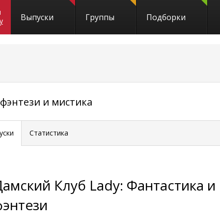
и
Выпуски
Группы
Подборки
y
 фэнтези и мистика
уски
Статистика
Дамский Клуб Lady: Фантастика и
фэнтези