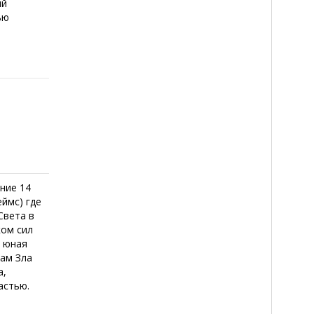
ый
ью
ние 14
ймс) где
Света в
ком сил
, юная
цам Зла
а,
астью.