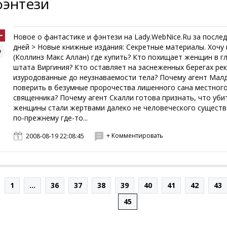
фэнтези
Новое о фантастике и фэнтези на Lady.WebNice.Ru за послед
дней > Новые книжные издания: Секретные материалы. Хочу
(Коллинз Макс Аллан) где купить? Кто похищает женщин в г
штата Виргиния? Кто оставляет на заснеженных берегах рек
изуродованные до неузнаваемости тела? Почему агент Мал
поверить в безумные пророчества лишенного сана местног
священника? Почему агент Скалли готова признать, что уби
женщины стали жертвами далеко не человеческого существ
по-прежнему где-то...
+ Комментировать
2008-08-19 22:08:45
1
...
36
37
38
39
40
41
42
43
45