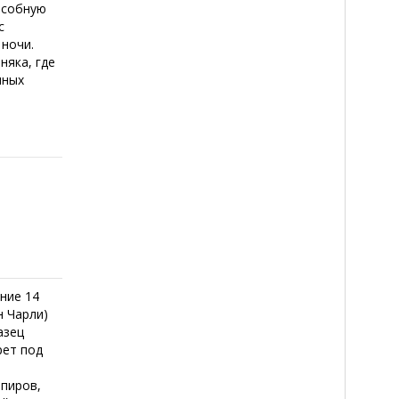
особную
с
 ночи.
няка, где
нных
ние 14
н Чарли)
азец
рет под
пиров,