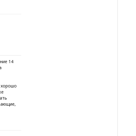
ние 14
а
о хорошо
же
тать
тающие,