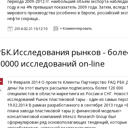
периода 2009-2012 гг. наибольший объем экспорта наблюдал
году и на 4% превышал показатель 2009 года. Затем, вследс
мирового производства (особенно в Европе, российский экс
нефти сокраща...
+ Комментировать
2014-02-21 16:12:10
РБК.Исследования рынков - боле
10000 исследований on-line
19 Февраля 2014 О проекте Клиенты Партнерство FAQ РБК 
день! На этот выпуск рассылки подписалось более 120 000
специалистов в области маркетинга из России и СНГ. Новос
исследований Рынок пластиковой тары - один из самых пер
19.02.2014 В рамках разработанного в сентябре 2013 года <
плана завода пластиковой тары (с финансовой моделью>
консалтинговой компанией Intesco Research Group был
сформулирован ряд основополагающих тенденций, которые
способствовать успешной реализации проек...