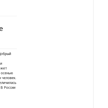
е
Добрый
ти
ожет
, осенью
н человек.
величилась
. В России