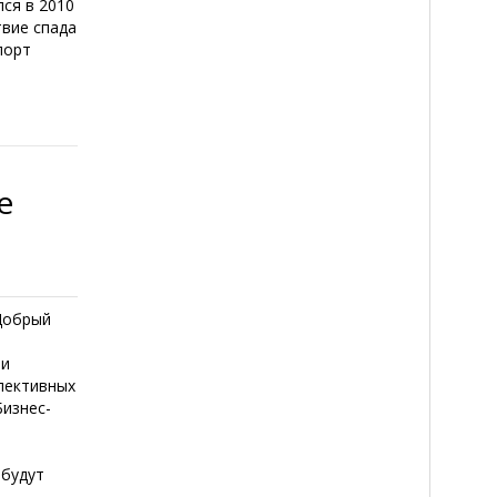
ся в 2010
твие спада
порт
е
Добрый
ти
спективных
Бизнес-
 будут