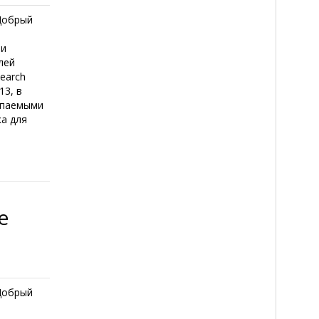
Добрый
ти
лей
earch
13, в
упаемыми
ка для
е
Добрый