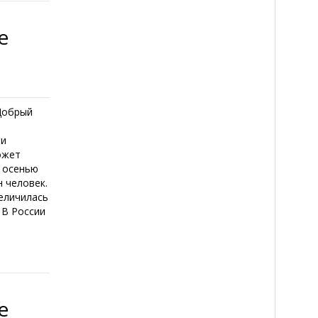
е
Добрый
ти
ожет
, осенью
н человек.
величилась
. В России
е