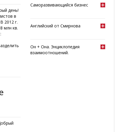
Саморазвивающийся бизнес
рый день!
листов в
В 2012 г.
Английский от Смирнова
8 млн кв.
:
разделить
Он + Она. Энциклопедия
взаимоотношений.
е
Добрый