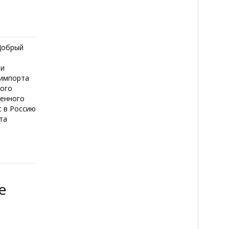
Добрый
ти
 импорта
вого
денного
 в Россию
та
е