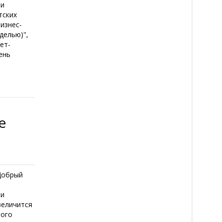
ти
тских
изнес-
делью)",
ет-
ень
е
Добрый
ти
величится
мого