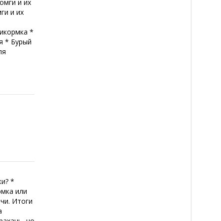
омги и их
ги и их
икормка *
я * Бурый
ля
и? *
рмка или
чи. Итоги
а
рахань, но