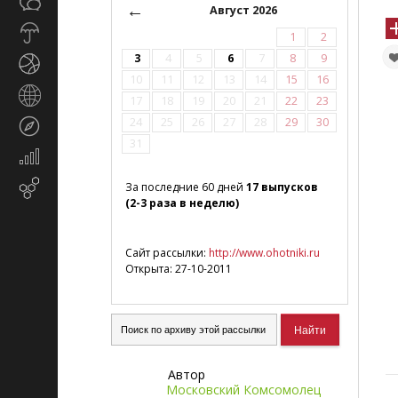
Общество
СМИ
←
Август 2026
Прогноз
1
2
погоды
3
4
5
6
7
8
9
Спорт
10
11
12
13
14
15
16
Страны
17
18
19
20
21
22
23
и
24
25
26
27
28
29
30
Туризм
регионы
31
Экономика
и
Email-
За последние 60 дней
17 выпусков
финансы
(2-3 раза в неделю)
маркетинг
Сайт рассылки:
http://www.ohotniki.ru
Открыта: 27-10-2011
Автор
Московский Комсомолец