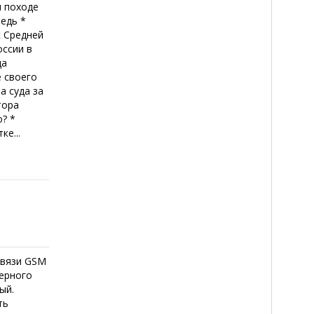
м походе
едь *
к Средней
оссии в
ща
 своего
а суда за
тора
? *
ке...
связи GSM
верного
ый.
ть