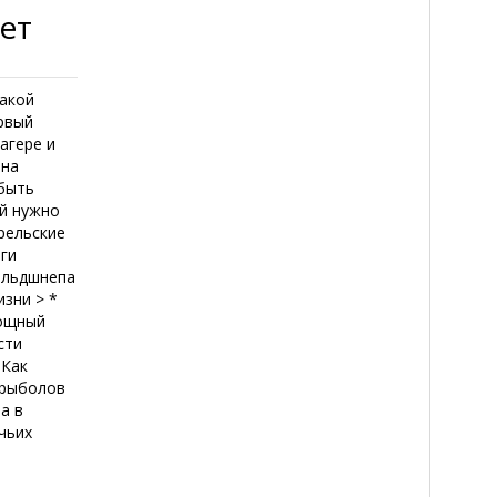
ет
такой
ервый
лагере и
 на
обыть
ей нужно
рельские
яги
вальдшнепа
изни > *
Мощный
сти
 Как
-рыболов
а в
чьих