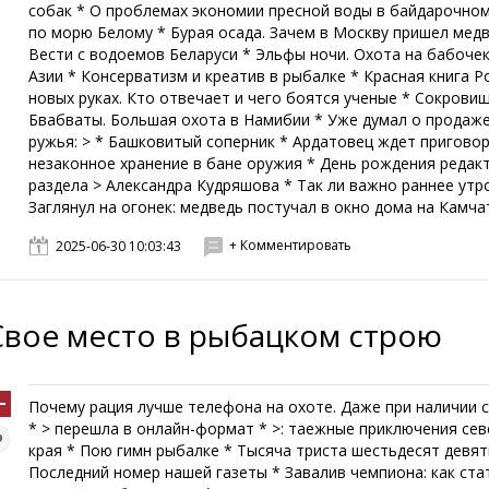
собак * О проблемах экономии пресной воды в байдарочно
по морю Белому * Бурая осада. Зачем в Москву пришел медв
Вести с водоемов Беларуси * Эльфы ночи. Охота на бабоче
Азии * Консерватизм и креатив в рыбалке * Красная книга Р
новых руках. Кто отвечает и чего боятся ученые * Сокрови
Бвабваты. Большая охота в Намибии * Уже думал о продаже
ружья: > * Башковитый соперник * Ардатовец ждет приговор
незаконное хранение в бане оружия * День рождения редак
раздела > Александра Кудряшова * Так ли важно раннее утро
Заглянул на огонек: медведь постучал в окно дома на Камчат
+ Комментировать
2025-06-30 10:03:43
Свое место в рыбацком строю
Почему рация лучше телефона на охоте. Даже при наличии 
* > перешла в онлайн-формат * >: таежные приключения се
края * Пою гимн рыбалке * Тысяча триста шестьдесят девят
Последний номер нашей газеты * Завалив чемпиона: как ста