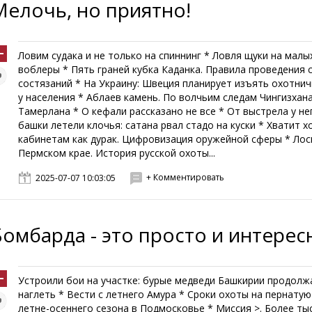
Мелочь, но приятно!
Ловим судака и не только на спиннинг * Ловля щуки на малы
воблеры * Пять граней кубка Каданка. Правила проведения 
состязаний * На Украину: Швеция планирует изъять охотни
у населения * Аблаев камень. По волчьим следам Чингизхана
Тамерлана * О кефали рассказано не все * От выстрела у не
башки летели клочья: сатана рвал стадо на куски * Хватит х
кабинетам как дурак. Цифровизация оружейной сферы * Лос
Пермском крае. История русской охоты...
+ Комментировать
2025-07-07 10:03:05
Бомбарда - это просто и интерес
Устроили бои на участке: бурые медведи Башкирии продол
наглеть * Вести с летнего Амура * Сроки охоты на пернатую
летне-осеннего сезона в Подмосковье * Миссия >. Более ты