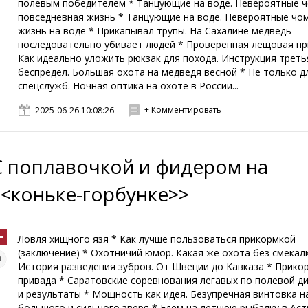
полевым победителем * Танцующие на воде. Невероятные ч
повседневная жизнь * Танцующие на воде. Невероятные чом
жизнь на воде * Прикапывал трупы. На Сахалине медведь
последовательно убивает людей * Проверенная лещовая пр
Как идеально уложить рюкзак для похода. Инструкция треть
беспредел. Большая охота на медведя весной * Не только д
спецслужб. Ночная оптика на охоте в России...
+ Комментировать
2025-06-26 10:08:26
С поплавочкой и фидером на
<<коньке-горбунке>>
Ловля хищного язя * Как лучше пользоваться прикормкой
(заключение) * Охотничий юмор. Какая же охота без смекалк
История разведения зубров. От Швеции до Кавказа * Прико
привада * Саратовские соревнования легавых по полевой ди
и результаты * Мощность как идея. Безупречная винтовка н
большого и сильного зверя * Едем на летнюю рыбалку в Аст