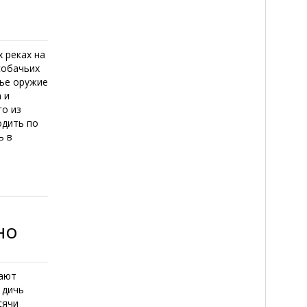
х реках на
собачьих
чье оружие
 и
го из
одить по
ь в
но
жают
 дичь
сячи