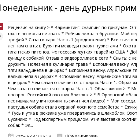
Понедельник - день дурных прим
Рецензия на книгу > * Варминтинг: снайпинг по грызунам. О 
охоте вы могли не знать * Рябчик лежал в бруснике. Мой п
трофей * Сазан и карп. Часть 1 (продолжение) * Все съел в 
лег там спать: в Бурятии медведи правят туристами * Охота
гигантских питонов. Фотосессия жутких тварей из США * Д
куницу с собакой. Отзыв о видеороликах в сети * Сныть: с н
дружить. Полезная в кулинарии трава * Вспоминая весну. Ап
тяги вальдшнепа в цифрах * Вспоминая весну. Апрельские т
вальдшнепа в цифрах * Вспоминая весну. Апрельские тяги 
в цифрах * Чем сазан отличается от карпа. Часть 1. Образ ж
Чем сазан отличается от карпа. Часть 1. Образ жизни >. * 
носорог. Российский охотник близок к > * В Орловской обла
пестицидами уничтожили тысячи пчел (видео) * Мои соседи.
пастушья собака стала охраной лосиного семейства * Ежик
* Гусь и утка в рюкзаке уже превратились в шлакоблок. Охот
Сусанино * Под экспертным прицелом. 91-я выставка охотни
собак * Эл...
+ Комментировать
2025-07-14 10:02:58