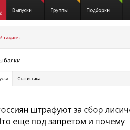
и
Выпуски
Группы
Подборки
y
айн издания
рыбалки
уски
Статистика
Россиян штрафуют за сбор лисич
Что еще под запретом и почему