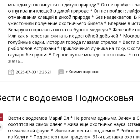
молодых уток выпустят в дикую природу * Он не пройдет: л
отпугивания клещей в дикой природе * Он не пройдет: лайфх
отманивания клещей в дикой природе * Без неадекватов. В 
ужесточили получение охотничьего билета * Впервые в ист
Беларуси открылась охота на бурого медведя * Железобето
Или как я перестал считать их достойной добычей * Москов
голубиные садки. История города глазами стрелка * Вести о
рыболовов Астрахани * Приключения лучника на току. Охота
глухаря без ружья * Первое ружье молодого охотника. Что 
знать...
+ Комментировать
2025-07-03 12:26:21
Вести с водоемов Подмосковья
Вести с водоемов Марий Эл * Не рогами едиными. Зачем в 
охотятся на самок оленя * Жива еще охотничья наука. Отзыв
о ямальской фауне * Июньские вести с водоемов * Рыболов
из Калуги * Под экспертным прицелом. 91-я выставка охотн