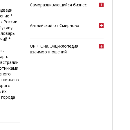
Саморазвивающийся бизнес
едведи
ение *
ды России
Английский от Смирнова
Путину:
Словарь
учий *
Он + Она. Энциклопедия
ль
взаимоотношений.
арп.
Австралии
хотниками
орного
отничьего
урого
 их
 города