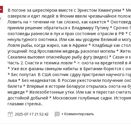
В погоне за шереспёром вместе с Эрнестом Хэмингуэем * М
озверели и едят людей: в Японии ввели чрезвычайное полож
Ловить на > течении не так сложно, как кажется * Охотове
приняли решение обратиться к Владимиру Путину * Срочно 
охотоведы разнесли в пух и прах состояние отрасли в РФ * 
некультурного охотника. Или как мы уродуем Великий и мог
Ловля рыбы, когда жарко, как в Африке * Кладбище как стол
угощений: под Ярославлем медведь раскопал могилы * Жите
Сахалина выловил опаснейшую рыбу фугу (видео) * Сазан и к
Часть 2. Снасти и техника ловли * >: охота на вредителей в 
* Уже все фазаны свинцом набиты: в Британии борются с о
* Бес попутал. В США охотник сдуру пристрелил научного г
льва * Без неадекватов. В России ужесточили получение ох
билета * Впервые в истории Беларуси открылась охота на б
медведя * Железобетонные утки. Или как я перестал считать
достойной добычей * Московские голубиные садки. История
глазами стрелка...
+ Комментировать
2025-07-17 21:52:42