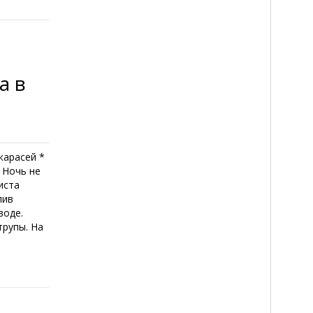
а в
карасей *
 Ночь не
иста
лив
воде.
трупы. На