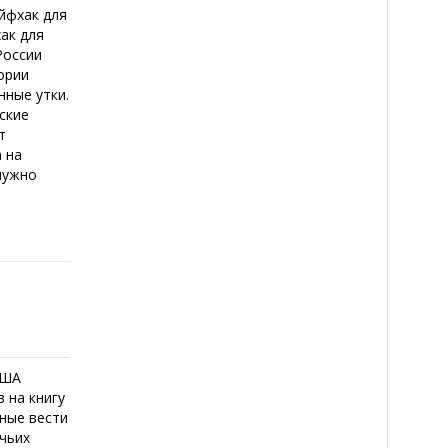
айфхак для
ак для
России
ории
нные утки.
ские
т
 на
нужно
США
 на книгу
ные вести
ичьих