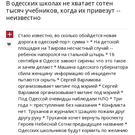
В одесских школах не хватает сотен
тысяч учебников, когда их привезут --
неизвестно
Стало известно, во сколько обойдется новая
дорога в одесский порт: сумма > * На детской
площадке на Таирова несчастный случай --
ребенок напоролся на стальной штырь * 16
сентября в Одессе завоют сирены: что это такое
и зачем делают * Машина одесского губернатора
сбила женщину: информацию об инциденте
пытаются скрыть * Сергей Варламова
организовывает митинг под мэрией * Сергей
Варламов организовывает митинг под мэрией *
Под Одессой очевидцы наблюдали НЛО * Три
года >: преступление без наказания * Конфликта
нет: Труханов и журналист Шацило пожали друг
другу руку * Труханов хочет вернуть проспекту
Героев Небесной Сотни предыдущее название *
Одесских школьников будут кормить по желанию