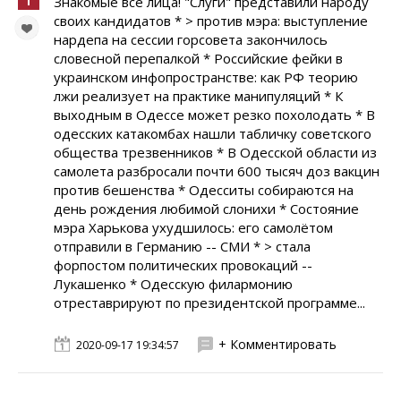
Знакомые все лица! "Слуги" представили народу
своих кандидатов * > против мэра: выступление
нардепа на сессии горсовета закончилось
словесной перепалкой * Российские фейки в
украинском инфопространстве: как РФ теорию
лжи реализует на практике манипуляций * К
выходным в Одессе может резко похолодать * В
одесских катакомбах нашли табличку советского
общества трезвенников * В Одесской области из
самолета разбросали почти 600 тысяч доз вакцин
против бешенства * Одесситы собираются на
день рождения любимой слонихи * Состояние
мэра Харькова ухудшилось: его самолётом
отправили в Германию -- СМИ * > стала
форпостом политических провокаций --
Лукашенко * Одесскую филармонию
отреставрируют по президентской программе...
+ Комментировать
2020-09-17 19:34:57