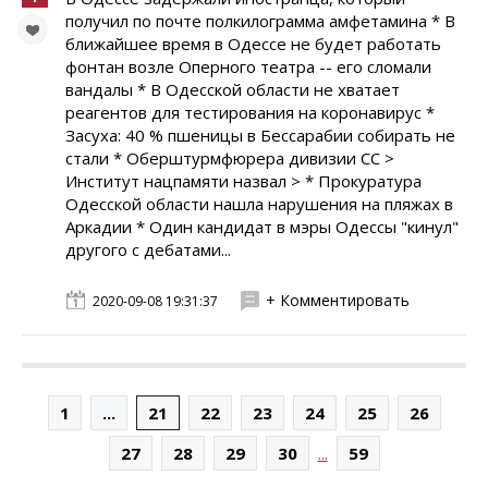
получил по почте полкилограмма амфетамина * В
ближайшее время в Одессе не будет работать
фонтан возле Оперного театра -- его сломали
вандалы * В Одесской области не хватает
реагентов для тестирования на коронавирус *
Засуха: 40 % пшеницы в Бессарабии собирать не
стали * Оберштурмфюрера дивизии СС >
Институт нацпамяти назвал > * Прокуратура
Одесской области нашла нарушения на пляжах в
Аркадии * Один кандидат в мэры Одессы "кинул"
другого с дебатами...
+ Комментировать
2020-09-08 19:31:37
1
...
21
22
23
24
25
26
...
27
28
29
30
59