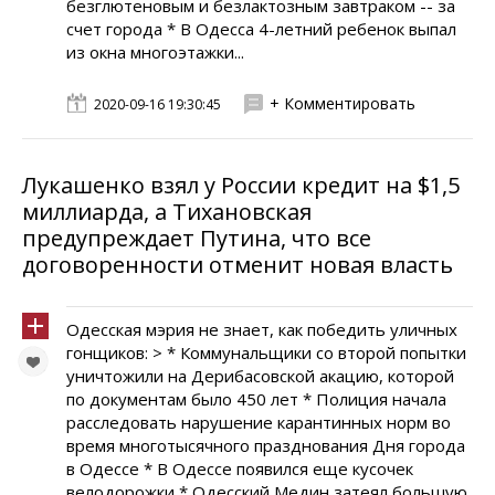
безглютеновым и безлактозным завтраком -- за
счет города * В Одесса 4-летний ребенок выпал
из окна многоэтажки...
+ Комментировать
2020-09-16 19:30:45
Лукашенко взял у России кредит на $1,5
миллиарда, а Тихановская
предупреждает Путина, что все
договоренности отменит новая власть
Одесская мэрия не знает, как победить уличных
гонщиков: > * Коммунальщики со второй попытки
уничтожили на Дерибасовской акацию, которой
по документам было 450 лет * Полиция начала
расследовать нарушение карантинных норм во
время многотысячного празднования Дня города
в Одессе * В Одессе появился еще кусочек
велодорожки * Одесский Медин затеял большую