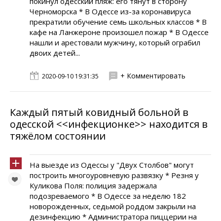
покинул одесский пляж: его тянут в сторону
Черноморска * В Одессе из-за коронавируса
прекратили обучение семь школьных классов * В
кафе на Ланжероне произошел пожар * В Одессе
нашли и арестовали мужчину, который ограбил
двоих детей...
+ Комментировать
2020-09-10 19:31:35
Каждый пятый ковидный больной в
одесской <<инфекционке>> находится в
тяжёлом состоянии
На выезде из Одессы у "Двух Столбов" могут
построить многоуровневую развязку * Резня у
Куликова Поля: полиция задержала
подозреваемого * В Одессе за неделю 182
новорожденных, седьмой роддом закрыли на
дезинфекцию * Администратора пиццерии на