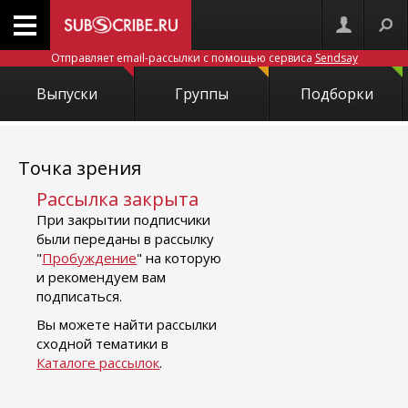
Отправляет email-рассылки с помощью сервиса
Sendsay
Выпуски
Группы
Подборки
Точка зрения
Рассылка закрыта
При закрытии подписчики
были переданы в рассылку
"
Пробуждение
" на которую
и рекомендуем вам
подписаться.
Вы можете найти рассылки
сходной тематики в
Каталоге рассылок
.