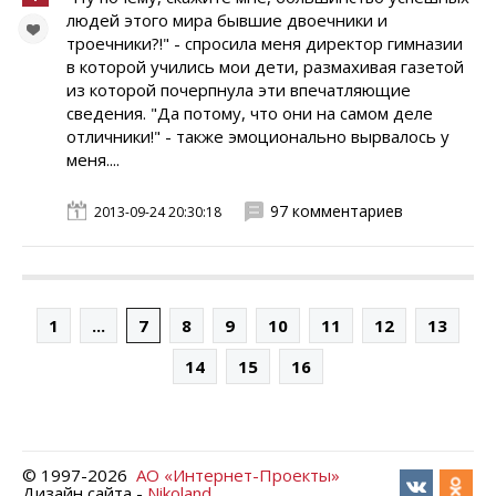
людей этого мира бывшие двоечники и
троечники?!" - спросила меня директор гимназии
в которой учились мои дети, размахивая газетой
из которой почерпнула эти впечатляющие
сведения. "Да потому, что они на самом деле
отличники!" - также эмоционально вырвалось у
меня....
97 комментариев
2013-09-24 20:30:18
1
...
7
8
9
10
11
12
13
14
15
16
© 1997-
2026
АО «Интернет-Проекты»
Дизайн сайта -
Nikoland