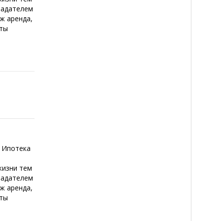
ладателем
 ж аренда,
сты
 Ипотека
жизни тем
ладателем
 ж аренда,
сты