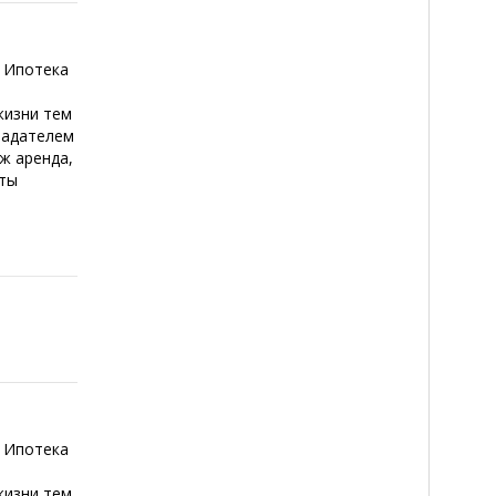
 Ипотека
жизни тем
ладателем
 ж аренда,
сты
 Ипотека
жизни тем