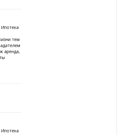
 Ипотека
жизни тем
ладателем
 ж аренда,
сты
 Ипотека