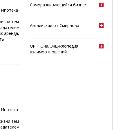
Саморазвивающийся бизнес
 Ипотека
жизни тем
Английский от Смирнова
ладателем
 ж аренда,
сты
Он + Она. Энциклопедия
взаимоотношений.
 Ипотека
жизни тем
ладателем