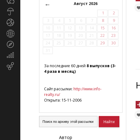
Общество
СМИ
←
Август 2026
Прогноз
1
2
погоды
3
4
5
6
7
8
9
Спорт
10
11
12
13
14
15
16
Страны
17
18
19
20
21
22
23
и
24
25
26
27
28
29
30
Туризм
регионы
31
Экономика
и
Email-
За последние 60 дней
8 выпусков (3-
финансы
4 раза в месяц)
маркетинг
Сайт рассылки:
http://www.info-
realty.ru/
Открыта: 15-11-2006
Автор