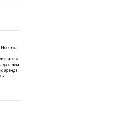
 Ипотека
жизни тем
ладателем
 ж аренда,
сты