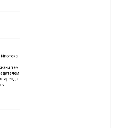
 Ипотека
жизни тем
ладателем
 ж аренда,
сты