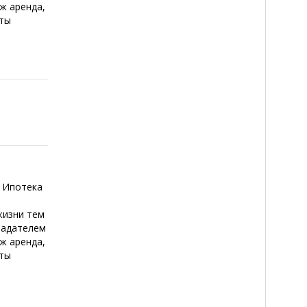
 ж аренда,
сты
 Ипотека
жизни тем
ладателем
 ж аренда,
сты