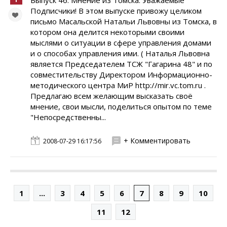
Выпуск 46. Мнение из Томска. Уважаемые
Подписчики! В этом выпуске привожу целиком
письмо Масальской Натальи Львовны из Томска, в
котором она делится некоторыми своими
мыслями о ситуации в сфере управления домами
и о способах управления ими. ( Наталья Львовна
является Председателем ТСЖ "Гагарина 48" и по
совместительству Директором Информационно-
методического центра МиР http://mir.vc.tom.ru .
Предлагаю всем желающим высказать своё
мнение, свои мысли, поделиться опытом по теме
"Непосредственны...
+ Комментировать
2008-07-29 16:17:56
1
...
3
4
5
6
7
8
9
10
11
12