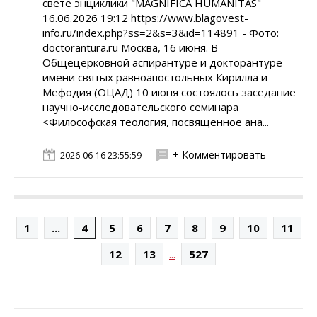
свете энциклики "MAGNIFICA HUMANITAS"
16.06.2026 19:12 https://www.blagovest-
info.ru/index.php?ss=2&s=3&id=114891 - Фото:
doctorantura.ru Москва, 16 июня. В
Общецерковной аспирантуре и докторантуре
имени святых равноапостольных Кирилла и
Мефодия (ОЦАД) 10 июня состоялось заседание
научно-исследовательского семинара
<Философская теология, посвященное ана...
+ Комментировать
2026-06-16 23:55:59
1
...
4
5
6
7
8
9
10
11
...
12
13
527