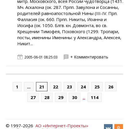
митр. Московского, всея России чудотворца (1431.
Мч. Аскалона (ок. 287. Прпп. Завулона и Сосанны,
родителей равноапостольной Нины (III-IV. Прп.
Фалласия (ок. 660. Прпп. Никиты, Иоанна и
Иосифа (ок. 1050. Блгв. кн. Довмонта, во св.
Крещении Тимофея, Псковского (1299. Тропари,
посты, именины Именины: у Александра, Алексея,
Никит...
+ Комментировать
2005-06-01 08:25:03
1
...
21
22
23
24
25
26
...
27
28
29
30
114
© 1997-
2026
АО «Интернет-Проекты»