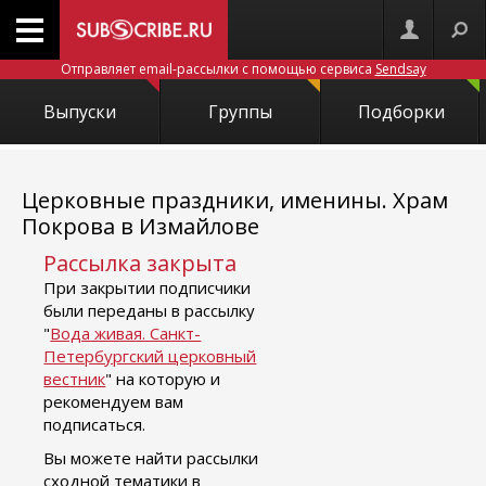
Отправляет email-рассылки с помощью сервиса
Sendsay
Выпуски
Группы
Подборки
Церковные праздники, именины. Храм
Покрова в Измайлове
Рассылка закрыта
При закрытии подписчики
были переданы в рассылку
"
Вода живая. Санкт-
Петербургский церковный
вестник
" на которую и
рекомендуем вам
подписаться.
Вы можете найти рассылки
сходной тематики в