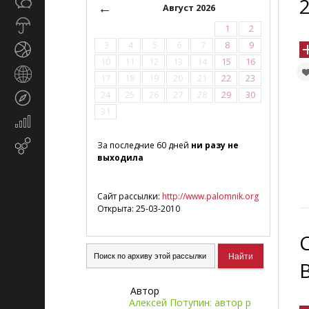
Общество
СМИ
←
Август 2026
Прогноз
1
2
погоды
3
4
5
6
7
8
9
Спорт
10
11
12
13
14
15
16
Страны
17
18
19
20
21
22
23
и
24
25
26
27
28
29
30
Туризм
регионы
31
Экономика
и
Email-
За последние 60 дней
ни разу не
финансы
выходила
маркетинг
Сайт рассылки:
http://www.palomnik.org
Открыта: 25-03-2010
Автор
Алексей Потупин: автор р