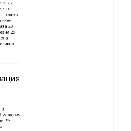
оектах
, что
 - только
6 июня:
ава 20
аевна 25
кона
ликор...
мация
 и
бъявления
е. Её
го