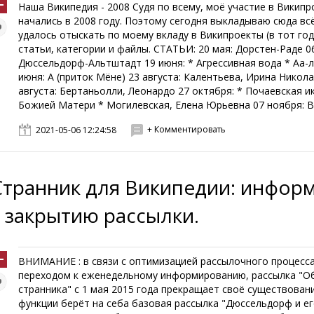
Наша Википедия - 2008 Судя по всему, моё участие в Википр
начались в 2008 году. Поэтому сегодня выкладываю сюда всё
удалось отыскать по моему вкладу в Википроекты (в тот год
статьи, категории и файлы. СТАТЬИ: 20 мая: Дорстен-Раде 0
Дюссельдорф-Альтштадт 19 июня: * Агрессивная вода * Аа-л
июня: А (приток Мёне) 23 августа: Калентьева, Ирина Никол
августа: Бертаньолли, Леонардо 27 октября: * Почаевская и
Божией Матери * Могилевская, Елена Юрьевна 07 ноября: Ве
+ Комментировать
2021-05-06 12:24:58
Странник для Википедии: инфор
к закрытию рассылки.
ВНИМАНИЕ : в связи с оптимизацией рассылочного процесса
переходом к еженедельному информированию, рассылка "О
странника" с 1 мая 2015 года прекращает своё существовани
функции берёт на себа базовая рассылка "Дюссельдорф и е