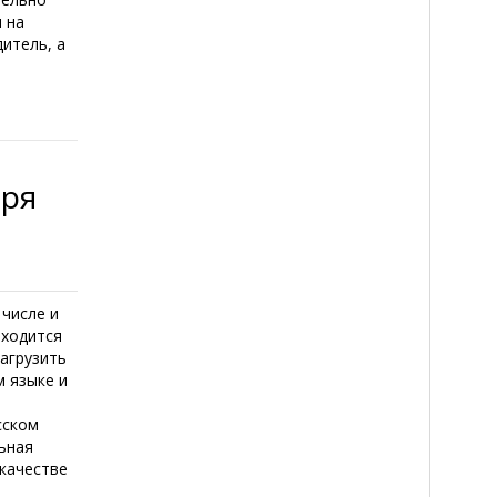
 на
дитель, а
бря
 числе и
иходится
агрузить
м языке и
сском
ьная
 качестве