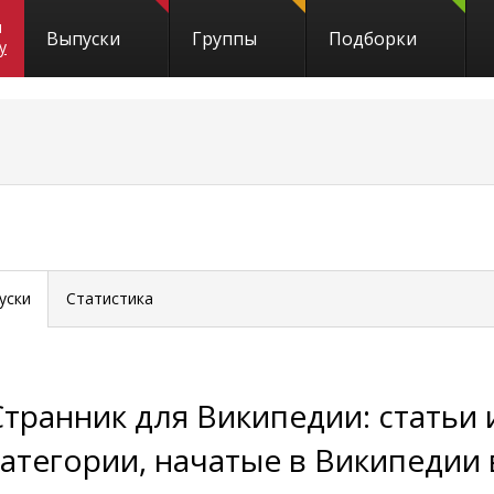
и
Выпуски
Группы
Подборки
y
уски
Статистика
Странник для Википедии: статьи 
категории, начатые в Википедии 