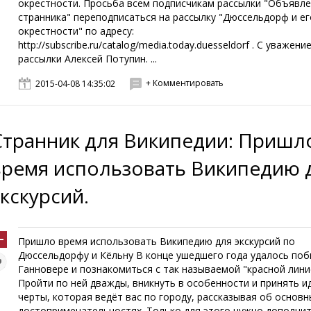
окрестности. Просьба всем подписчикам рассылки "Объявл
странника" переподписаться на рассылку "Дюссельдорф и ег
окрестности" по адресу:
http://subscribe.ru/catalog/media.today.duesseldorf . С уважени
рассылки Алексей Потупин. ...
+ Комментировать
2015-04-08 14:35:02
Странник для Википедии: Пришл
время использовать Википедию 
экскурсий.
Пришло время использовать Википедию для экскурсий по
Дюссельдорфу и Кёльну В конце ушедшего года удалось поб
Ганновере и познакомиться с так называемой "красной лини
Пройти по ней дважды, вникнуть в особенности и принять и
черты, которая ведёт вас по городу, рассказывая об основн
достопримечательностях. Только для этого нужно дополни