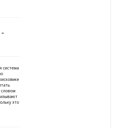
-
я система
по
оисковике
итать
м словом
призывают
ольку это