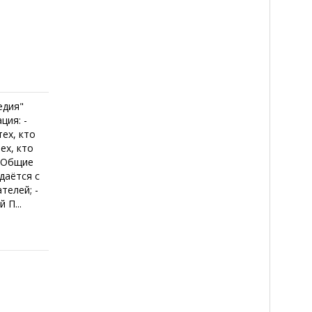
едия"
ция: -
ех, кто
ех, кто
. Общие
даётся с
телей; -
 П...