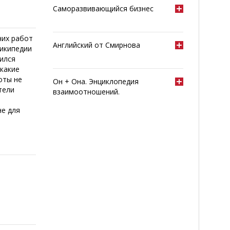
Саморазвивающийся бизнес
чих работ
Английский от Смирнова
Википедии
тился
-какие
оты не
Он + Она. Энциклопедия
тели
взаимоотношений.
не для