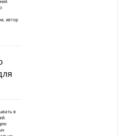
ения
о
ем, автор
о
для
ывать в
ей.
дею
ых
тельно