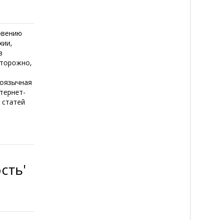
овению
хии,
в
сторожно,
коязычная
тернет-
 статей
сть'