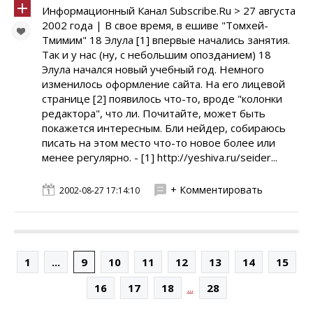
Информационный Канал Subscribe.Ru > 27 августа
2002 года | В свое время, в ешиве "Томхей-
Тмимим" 18 Элула [1] впервые начались занятия.
Так и у нас (ну, с небольшим опозданием) 18
Элула начался новый учебный год. Немного
изменилось оформление сайта. На его лицевой
странице [2] появилось что-то, вроде "колонки
редактора", что ли. Почитайте, может быть
покажется интересным. Бли нейдер, собираюсь
писать на этом место что-то новое более или
менее регулярно. - [1] http://yeshiva.ru/seider...
+ Комментировать
2002-08-27 17:14:10
1
...
9
10
11
12
13
14
15
...
16
17
18
28