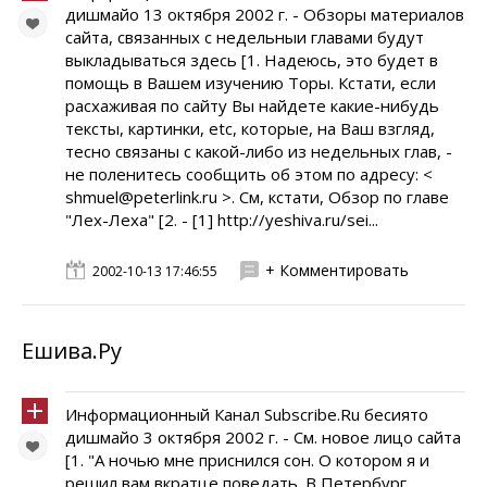
дишмайо 13 октября 2002 г. - Обзоры материалов
сайта, связанных с недельныи главами будут
выкладываться здесь [1. Надеюсь, это будет в
помощь в Вашем изучению Торы. Кстати, если
расхаживая по сайту Вы найдете какие-нибудь
тексты, картинки, etc, которые, на Ваш взгляд,
тесно связаны с какой-либо из недельных глав, -
не поленитесь сообщить об этом по адресу: <
shmuel@peterlink.ru >. См, кстати, Обзор по главе
"Лех-Леха" [2. - [1] http://yeshiva.ru/sei...
+ Комментировать
2002-10-13 17:46:55
Ешива.Ру
Информационный Канал Subscribe.Ru бесиято
дишмайо 3 октября 2002 г. - См. новое лицо сайта
[1. "А ночью мне приснился сон. О котором я и
решил вам вкратце поведать. В Петербург