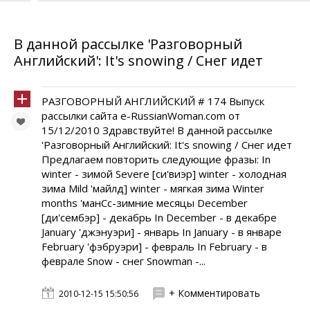
В данной рассылке 'Разговорный
Английский': It's snowing / Снег идет
РАЗГОВОРНЫЙ АНГЛИЙСКИЙ # 174 Выпуск
рассылки сайта e-RussianWoman.com от
15/12/2010 Здравствуйте! В данной рассылке
'Разговорный Английский: It's snowing / Снег идет
Предлагаем повторить следующие фразы: In
winter - зимой Severe [си'виэр] winter - холодная
зима Mild 'майлд] winter - мягкая зима Winter
months 'манСс-зимние месяцы December
[ди'сембэр] - декабрь In December - в декабре
January 'джэнуэри] - январь In January - в январе
February 'фэбруэри] - февраль In February - в
феврале Snow - снег Snowman -...
+ Комментировать
2010-12-15 15:50:56