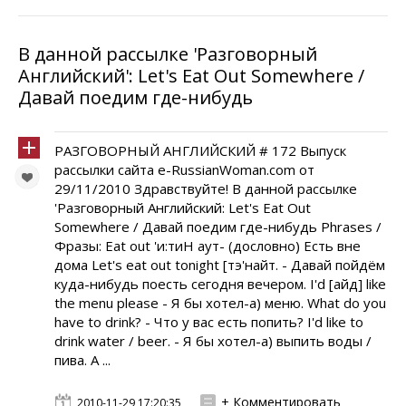
В данной рассылке 'Разговорный
Английский': Let's Еat Оut Somewhere /
Давай поедим где-нибудь
РАЗГОВОРНЫЙ АНГЛИЙСКИЙ # 172 Выпуск
рассылки сайта e-RussianWoman.com от
29/11/2010 Здравствуйте! В данной рассылке
'Разговорный Английский: Let's Еat Оut
Somewhere / Давай поедим где-нибудь Phrases /
Фразы: Eat out 'и:тиН аут- (дословно) Eсть вне
дома Let's eat out tonight [тэ'найт. - Давай пойдём
куда-нибудь поесть сегодня вечером. I'd [айд] like
the menu please - Я бы хотел-а) меню. What do you
have to drink? - Что у вас есть попить? I'd like to
drink water / beer. - Я бы хотел-а) выпить воды /
пива. A ...
+ Комментировать
2010-11-29 17:20:35