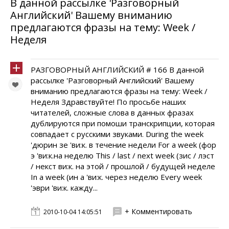
В данной рассылке 'Разговорный
Английский' Вашему вниманию
предлагаются фразы на тему: Week /
Неделя
РАЗГОВОРНЫЙ АНГЛИЙСКИЙ # 166 В данной
рассылке 'Разговорный Английский' Вашему
вниманию предлагаются фразы на тему: Week /
Неделя Здравствуйте! По просьбе наших
читателей, сложные слова в данных фразах
дублируются при помоши транскрипции, которая
совпадает с русскими звуками. During the week
'дюрин зе 'ви:к. в течение недели For a week (фор
э 'ви:к.на неделю This / last / next week (зис / лэст
/ некст ви:к. на этой / прошлой / будущей неделе
In a week (ин а 'ви:к. через неделю Every week
'эври 'ви:к. кажду...
+ Комментировать
2010-10-04 14:05:51