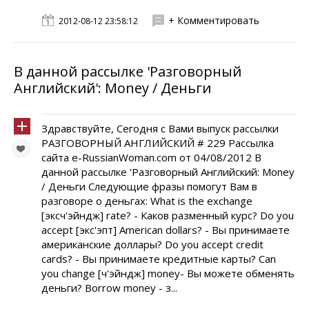
+ Комментировать
2012-08-12 23:58:12
В данной рассылке 'Разговорный
Английский': Money / Деньги
Здравствуйте, Сегодня с Вами выпуск рассылки
РАЗГОВОРНЫЙ АНГЛИЙСКИЙ # 229 Pассылка
сайта e-RussianWoman.com от 04/08/2012 В
данной рассылке 'Разговорный Английский: Money
/ Деньги Следующие фразы помогут Вам в
разговоре о деньгах: What is the exchange
[эксч'эйндж] rate? - Каков разменный курс? Do you
accept [экс'эпт] American dollars? - Вы принимаете
американские доллары? Do you accept credit
cards? - Вы принимаете кредитные карты? Can
you change [ч'эйндж] money- Вы можете обменять
деньги? Borrow money - з...