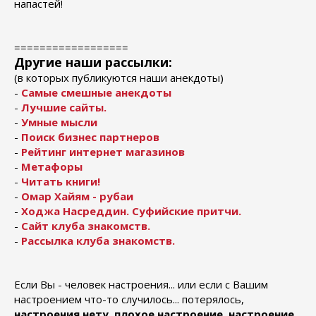
напастей!
==================
Другие наши рассылки:
(в которых публикуются наши анекдоты)
-
Самые смешные анекдоты
-
Лучшие сайты.
-
Умные мысли
-
Поиск бизнес партнеров
-
Рейтинг интернет магазинов
-
Метафоры
-
Читать книги!
-
Омар Хайям - рубаи
-
Ходжа Насреддин. Cуфийские притчи.
-
Сайт клуба знакомств.
-
Рассылка клуба знакомств.
Если Вы - человек настроения... или если с Вашим
настроением что-то случилось... потерялось,
настроения нету, плохое настроение, настроение