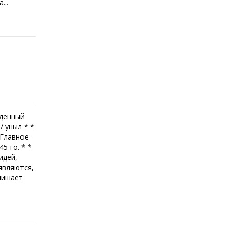
...
ждённый
/ уныл * *
 Главное -
5-го. * *
идей,
являются,
 лишает