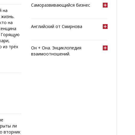
Саморазвивающийся бизнес
й на
 жизнь.
 кто на
Английский от Смирнова
 женщина
, Горящую
кари,
о из трёх
Он + Она. Энциклопедия
взаимоотношений.
не
крыты ли
во вторник