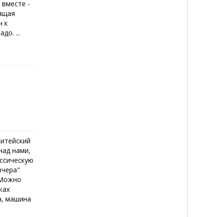
 вместе -
оящая
ч к
о. ...
житейский
над нами,
ассическую
вчера"
 Можно
ках
а, машина
.