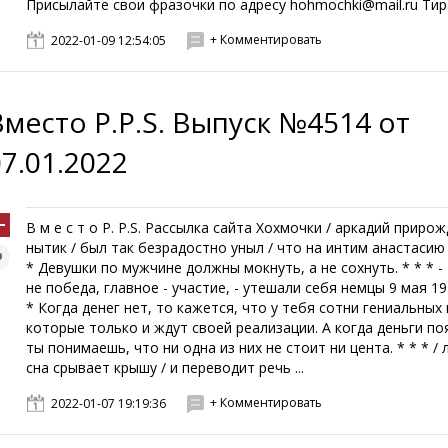
Присылайте свои фразочки по адресу hohmochki@mail.ru Тира
+ Комментировать
2022-01-09 12:54:05
Вместо P.P.S. Выпуск №4514 от
07.01.2022
В м е с т о P. P.S. Рассылка сайта Хохмочки / аркадий приро
нытик / был так безрадостно уныл / что на интим анастасию 
* Девушки по мужчине должны мокнуть, а не сохнуть. * * * -
не победа, главное - участие, - утешали себя немцы 9 мая 194
* Когда денег нет, то кажется, что у тебя сотни гениальных 
которые только и ждут своей реализации. А когда деньги по
ты понимаешь, что ни одна из них не стоит ни цента. * * * /
сна срывает крышу / и переводит речь ...
+ Комментировать
2022-01-07 19:19:36