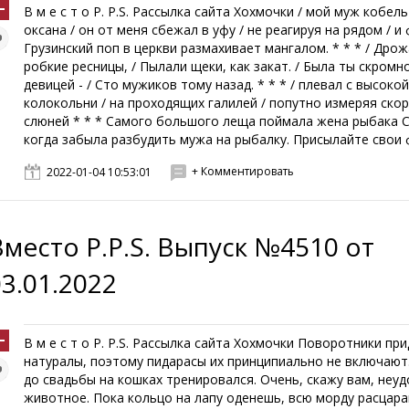
В м е с т о P. P.S. Рассылка сайта Хохмочки / мой муж кобел
оксана / он от меня сбежал в уфу / не реагируя на рядом / и 
Грузинский поп в церкви размахивает мангалом. * * * / Дро
робкие ресницы, / Пылали щеки, как закат. / Была ты скромн
девицей - / Сто мужиков тому назад. * * * / плевал с высоко
колокольни / на проходящих галилей / попутно измеряя скор
слюней * * * Самого большого леща поймала жена рыбака 
когда забыла разбудить мужа на рыбалку. Присылайте свои ф
+ Комментировать
2022-01-04 10:53:01
Вместо P.P.S. Выпуск №4510 от
03.01.2022
В м е с т о P. P.S. Рассылка сайта Хохмочки Поворотники пр
натуралы, поэтому пидарасы их принципиально не включают. 
до свадьбы на кошках тренировался. Очень, скажу вам, неу
животное. Пока кольцо на лапу оденешь, всю морду расцарап