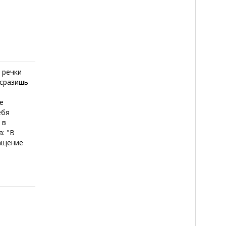
й речки
 сразишь
е
ебя
 в
а: "В
ращение