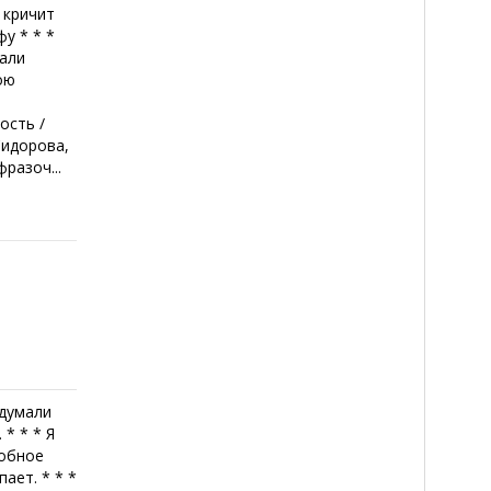
ь кричит
фу * * *
жали
ою
й
ость /
Сидорова,
разоч...
идумали
* * * Я
добное
ает. * * *