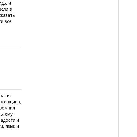
ждь, и
если в
сказать
ти все
Хватит
о женщина,
озомнил
мы ему
радости и
и, язык и