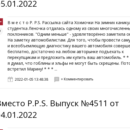
05.01.2022
В м е с т о P. P.S. Рассылка сайта Хохмочки На зимних канику
студентка Леночка отдалась одному из своих многочисленн
поклонников. "Одним меньше" - удовлетворённо заметила он
На заметку автомобилистам. Для того, чтобы провести сам
и всеобъемлющую диагностику вашего автомобиля соверш
бесплатно, достаточно на любом авторынке подъехать к
перекупщикам и предложить им купить ваш автомобиль. * *
я думал, что гоблины и эльфы не могут быть скрещены. Пот
встретил Марину! * * * ...
+ Комментировать
2022-01-05 13:48:38
Вместо P.P.S. Выпуск №4511 от
04.01.2022