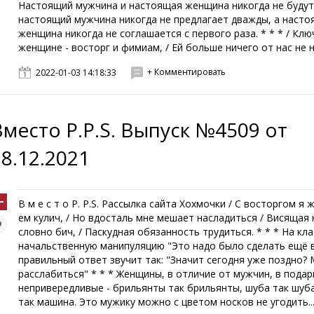
Настоящий мужчина и настоящая женщина никогда не будут
настоящий мужчина никогда не предлагает дважды, а наст
женщина никогда не соглашается с первого раза. * * * / Клю
женщине - восторг и фимиам, / Ей больше ничего от нас не над
+ Комментировать
2022-01-03 14:18:33
Вместо P.P.S. Выпуск №4509 от
28.12.2021
В м е с т о P. P.S. Рассылка сайта Хохмочки / С восторгом я 
ем кулич, / Но вдосталь мне мешает насладиться / Висящая 
словно бич, / Паскудная обязанность трудиться. * * * На кл
начальственную манипуляцию "Это надо было сделать ещё 
правильный ответ звучит так: "Значит сегодня уже поздно?
расслабиться" * * * Женщины, в отличие от мужчин, в подар
непривередливые - брильянты так брильянты, шуба так шуб
так машина. Это мужику можно с цветом носков не угодить..