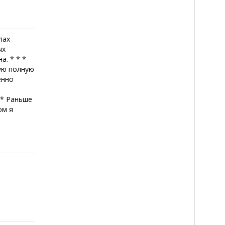
лах
ых
а. * * *
ую полную
енно
 * Раньше
ом я