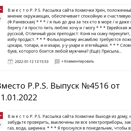
В м е с т о P. P.S. Рассылка сайта Хохмочки Хрен, положенны
мнение окружающих, обеспечивает спокойную и счастливую
(Ф.Раневская) * * * / я пью до дна за тех кто в море / и даже
берегу / я просто пить люблю хочу и / могу * * * Еврейская
русской, Отличный урок преподаст: Коня на скаку перекупит
избу продаст. * * * Фольклорному ансамблю требуются лож
цокари, топари, и-и-ихари, у-у-ухари и эгегейщики. * * * Слов
букв, которого боится любой мужчина? (Ещё) Присыла...
+ Комментировать
2022-01-12 13:15:53
Вместо P.P.S. Выпуск №4516 от
11.01.2022
В м е с т о P. P.S. Рассылка сайта Хохмочки Выходя из дому, 
забудьте проверить, выключены ли все электроприборы, за
газ, вода, ширинка. * * * Я проснулся в понедельник, чтобы 