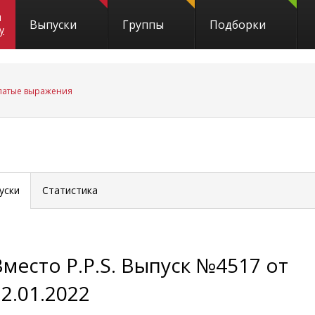
и
Выпуски
Группы
Подборки
y
латые выражения
уски
Статистика
Вместо P.P.S. Выпуск №4517 от
12.01.2022