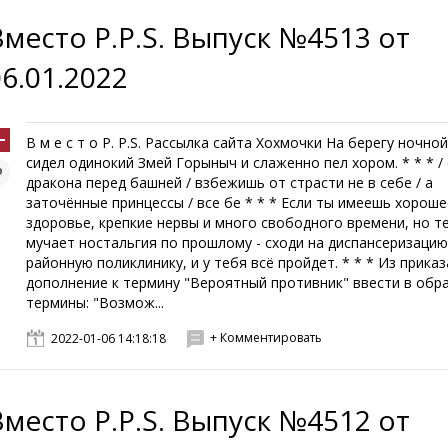
Вместо P.P.S. Выпуск №4513 от
06.01.2022
В м е с т о P. P.S. Рассылка сайта Хохмочки На берегу ночно
сидел одинокий Змей Горыныч и слаженно пел хором. * * * /
дракона перед башней / взбежишь от страсти не в себе / а
заточённые принцессы / все бе * * * Если ты имеешь хороше
здоровье, крепкие нервы и много свободного времени, но т
мучает ностальгия по прошлому - сходи на диспансеризацию
районную поликлинику, и у тебя всё пройдет. * * * Из приказ
дополнение к термину "Вероятный противник" ввести в об
термины: "Возмож...
+ Комментировать
2022-01-06 14:18:18
Вместо P.P.S. Выпуск №4512 от