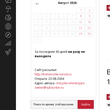
Общество
СМИ
←
Август 2026
Прогноз
1
2
погоды
3
4
5
6
7
8
9
Спорт
10
11
12
13
14
15
16
Страны
17
18
19
20
21
22
23
и
24
25
26
27
28
29
30
Туризм
регионы
31
Экономика
и
Email-
За последние 60 дней
ни разу не
финансы
выходила
маркетинг
Сайт рассылки:
http://hohmochki.narod.ru
Открыта: 23-08-2004
Адрес автора:
rest.joke.vmestopps-
owner@subscribe.ru