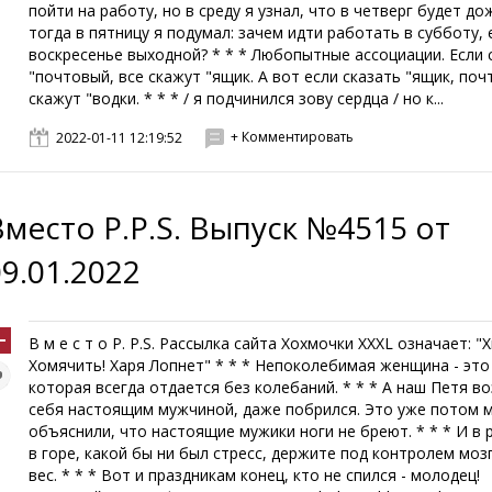
пойти на работу, но в среду я узнал, что в четверг будет до
тогда в пятницу я подумал: зачем идти работать в субботу, 
воскресенье выходной? * * * Любопытные ассоциации. Если 
"почтовый, все скажут "ящик. А вот если сказать "ящик, поч
скажут "водки. * * * / я подчинился зову сердца / но к...
+ Комментировать
2022-01-11 12:19:52
Вместо P.P.S. Выпуск №4515 от
09.01.2022
В м е с т о P. P.S. Рассылка сайта Хохмочки XXXL означает: "
Хомячить! Харя Лопнет" * * * Непоколебимая женщина - эт
которая всегда отдается без колебаний. * * * А наш Петя в
себя настоящим мужчиной, даже побрился. Это уже потом 
объяснили, что настоящие мужики ноги не бреют. * * * И в 
в горе, какой бы ни был стресс, держите под контролем мозг
вес. * * * Вот и праздникам конец, кто не спился - молодец!