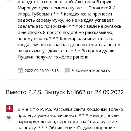
молодежью горлопанской, / которая Вторую
Мировую / уже немного путает с Троянской. /
Игорь Губерман * * * Каждая жена приносит
радость своему мужу, но не каждая успевает
сделать это при жизни. * * * Я с вами не ругаюсь
и не спорю. Я просто подробно рассказываю,
почему я прав. * * * Кошмар альпиниста - это
когда случается сначала день потерять, а потом
за пять минут долететь. * * * Во время дуэли
Пушкин получил тяжёлое ранени...
+ Комментировать
2022-09-26 09:48:18
Вместо P.P.S. Выпуск №4662 от 24.09.2022
В м е с т о P. P.S. Рассылка сайта Хохмочки Только
пpилёг, а уже заколачивают. * * * Немцы, после
пары кружек пива, переходят на "ты, а русские -
на водку. * * * Объявление. Отдам в хорошие