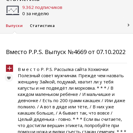
9.362 подписчиков
0 за неделю
Выпуски
Статистика
Вместо P.P.S. Выпуск №4669 от 07.10.2022
В м е с т о P. P.S. Рассылка сайта Хохмочки
Полезный совет мужчинам. Прежде чем назвать
женщину Зайкой, подумай, хватит ли у тебя
капусты и не подведёт ли морковка. * * * / В
каждом маленьком ребёнке / И мальчишке и
девчонке / Есть по 200 грамм какашек / Или даже
полкило. / А вот в дяде или тёте, / В них уже
какашек больше, / А бывает так, что вовсе /
Целый дяденька - говно. * * * Если вы считаете,
что достигли вершин этикета, попробуйте при
помощи ножа и вилки съесть стакан семечек. * * *