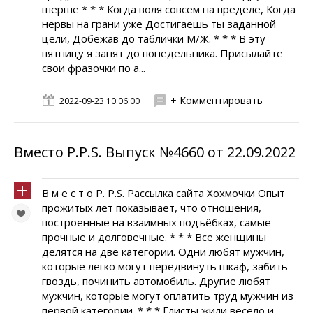
шерше * * * Когда воля совсем на пределе, Когда
нервы на грани уже Достигаешь ты заданной
цели, Добежав до таблички М/Ж. * * * В эту
пятницу я занят до понедельника. Присылайте
свои фразочки по а...
+ Комментировать
2022-09-23 10:06:00
Вместо P.P.S. Выпуск №4660 от 22.09.2022
В м е с т о P. P.S. Рассылка сайта Хохмочки Опыт
прожитых лет показывает, что отношения,
построенные на взаимных подъёбках, самые
прочные и долговечные. * * * Все женщины
делятся на две категории. Одни любят мужчин,
которые легко могут передвинуть шкаф, забить
гвоздь, починить автомобиль. Другие любят
мужчин, которые могут оплатить труд мужчин из
первой категории. * * * Глисты жили весело и