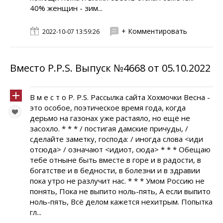
40% женщин - зим...
+ Комментировать
2022-10-07 13:59:26
Вместо P.P.S. Выпуск №4668 от 05.10.2022
В м е с т о P. P.S. Рассылка сайта Хохмочки Весна -
это особое, поэтическое время года, когда
дерьмо на газонах уже растаяло, но ещё не
засохло. * * * / постигая дамские причуды, /
сделайте заметку, господа: / иногда слова <иди
отсюда> / означают <идиот, сюда> * * * Обещаю
тебе отныне быть вместе в горе и в радости, в
богатстве и в бедности, в болезни и в здравии
пока утро не разлучит нас. * * * Умом Россию не
понять, Пока не выпито ноль-пять, А если выпито
ноль-пять, Всё делом кажется нехитрым. Попытка
гл...