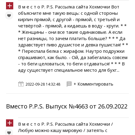
В м е с т о P. P.S. Рассылка сайта Хохмочки Вот
объясните мне такую вещь: с одной стороны
кирпич прямой, с другой - прямой, с третьей и
четвёртой - прямой, а кидаешь в воду - круги. * *
* Женщины - они все такие одинаковые. А если
нет разницы, то зачем платить больше? * * * Да
здравствует пиво душистое и девка пушистая! * *
* Переспала белка с жирафом. Наутро подружки
спрашивают, как было. - Ой, да забегалась совсем
- то беги целоваться, то беги отдаваться! * * * В
аду существует специальное место для бухг...
+ Комментировать
2022-09-28 14:32:48
Вместо P.P.S. Выпуск №4663 от 26.09.2022
В м е с т о P. P.S. Рассылка сайта Хохмочки /
Любую можно кашу мировую / затеять с