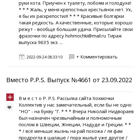
руки кота. Приучен к туалету, побоям и голодухе!
* * * Жаль, у меня крепостных крестьянок нет. Ух,
я бы их раскрепостил! * * * Красивые болгарки
такая редкость. А качественные, которые хорошо
режут - вообще большая удача. Присылайте свои
фразочки по адресу hohmochki@mail.ru Тираж
выпуска 9635 экз. ...
+ Комментировать
2022-09-24 08:33:10
Вместо P.P.S. Выпуск №4661 от 23.09.2022
В м е с т о P. P.S. Рассылка сайта Хохмочки
Коллектив у нас замечательный, если бы не одно
"НО" - на букву "Г. * * * Вчера Николай Нидвораев
был назначен чрезвычайным и полномочным
послом в Швеции, Жнеции, Надуде и Греции. * *
* / всё меньше жызнь на рай похожа / ля фам
продрогла в шалаше / пора жыльё уже другое /