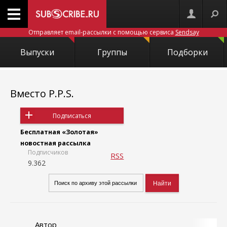
Отправляет email-рассылки с помощью сервиса
Sendsay
Выпуски
Группы
Подборки
Вместо P.P.S.
Подписаться
Бесплатная «Золотая»
новостная рассылка
Подписчиков
RSS
9.362
Автор