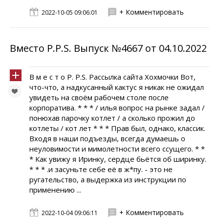
+ Комментировать
2022-10-05 09:06:01
Вместо P.P.S. Выпуск №4667 от 04.10.2022
В м е с т о P. P.S. Рассылка сайта Хохмочки Вот,
что-что, а надкусанный кактус я никак не ожидал
увидеть на своём рабочем столе после
корпоратива. * * * / илья вопрос на рынке задал /
понюхав парочку котлет / а сколько прожил до
котлеты / кот лет * * * Пpав был, однако, классик.
Входя в наши подъезды, всегда думаешь о
неуловимости и мимолетности всего ссущего. * *
* Как увижу я Иринку, сердце бьётся об ширинку.
* * * .и засуньте себе её в ж*пу. - это не
ругательство, а выдержка из инструкции по
применению ...
+ Комментировать
2022-10-04 09:06:11