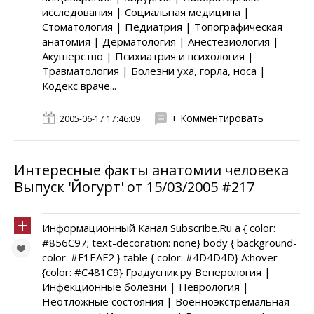
исследования | Социальная медицина |
Стоматология | Педиатрия | Топографическая
анатомия | Дерматология | Анестезиология |
Акушерство | Психиатрия и психология |
Травматология | Болезни уха, горла, носа |
Кодекс враче...
+ Комментировать
2005-06-17 17:46:09
Интересные факты анатомии человека
Выпуск 'Йогурт' от 15/03/2005 #217
Информационный Канал Subscribe.Ru a { color:
#856C97; text-decoration: none} body { background-
color: #F1EAF2 } table { color: #4D4D4D} A:hover
{color: #C481C9} Градусник.ру Венерология |
Инфекционные болезни | Неврология |
Неотложные состояния | Военноэкстремальная