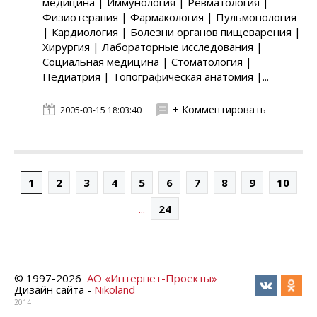
медицина | Иммунология | Ревматология |
Физиотерапия | Фармакология | Пульмонология
| Кардиология | Болезни органов пищеварения |
Хирургия | Лабораторные исследования |
Социальная медицина | Стоматология |
Педиатрия | Топографическая анатомия |...
+ Комментировать
2005-03-15 18:03:40
1
2
3
4
5
6
7
8
9
10
...
24
© 1997-
2026
АО «Интернет-Проекты»
Дизайн сайта -
Nikoland
2014