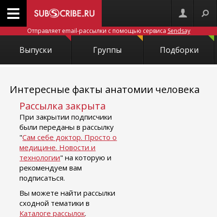
Отправляет email-рассылки с помощью сервиса
Sendsay
Выпуски
Группы
Подборки
Интересные факты анатомии человека
Рассылка закрыта
При закрытии подписчики
были переданы в рассылку
"
Сам себе доктор. Просто о
медицине. Новости и
технологии
" на которую и
рекомендуем вам
подписаться.
Вы можете найти рассылки
сходной тематики в
Каталоге рассылок
.