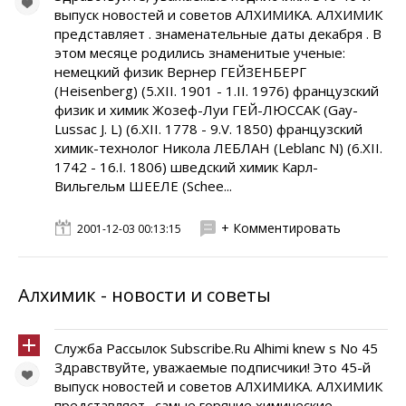
выпуск новостей и советов АЛХИМИКА. АЛХИМИК
представляет . знаменательные даты декабря . В
этом месяце родились знаменитые ученые:
немецкий физик Вернер ГЕЙЗЕНБЕРГ
(Heisenberg) (5.XII. 1901 - 1.II. 1976) французский
физик и химик Жозеф-Луи ГЕЙ-ЛЮССАК (Gay-
Lussac J. L) (6.XII. 1778 - 9.V. 1850) французский
химик-технолог Никола ЛЕБЛАН (Leblanc N) (6.XII.
1742 - 16.I. 1806) шведский химик Карл-
Вильгельм ШЕЕЛЕ (Schee...
+ Комментировать
2001-12-03 00:13:15
Алхимик - новости и советы
Служба Рассылок Subscribe.Ru Alhimi knew s No 45
Здравствуйте, уважаемые подписчики! Это 45-й
выпуск новостей и советов АЛХИМИКА. АЛХИМИК
представляет . самые горячие химические