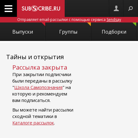
Отправляет email-рассылки с помощью сервиса
Sendsay
Выпуски
Группы
Подборки
Тайны и открытия
Рассылка закрыта
При закрытии подписчики
были переданы в рассылку
"
Школа Самопознания
" на
которую и рекомендуем
вам подписаться.
Вы можете найти рассылки
сходной тематики в
Каталоге рассылок
.