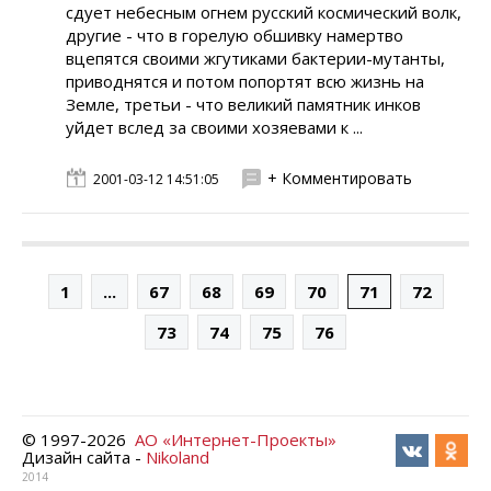
сдует небесным огнем русский космический волк,
другие - что в горелую обшивку намертво
вцепятся своими жгутиками бактерии-мутанты,
приводнятся и потом попортят всю жизнь на
Земле, третьи - что великий памятник инков
уйдет вслед за своими хозяевами к ...
+ Комментировать
2001-03-12 14:51:05
1
...
67
68
69
70
71
72
73
74
75
76
© 1997-
2026
АО «Интернет-Проекты»
Дизайн сайта -
Nikoland
2014