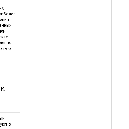
их
аиболее
ения
ренных
или
екте
сленно
вать от
 к
дый
вуют в