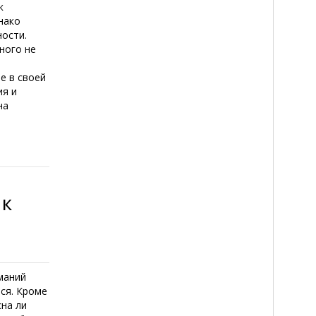
к
нако
ности.
ного не
е в своей
ия и
на
 к
маний
ся. Кроме
сна ли