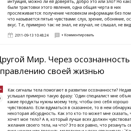
интуиция, можно ли ей доверять, добро это или зло? Но как
были трактовки этого явления, одна общая черта в них
прослеживается: получение человеком информации без пом
что называется пятью чувствами: слух, зрение, обоняние, о
вкус. Т.е, примерно так: не знал, не изучал, не слышал, не виде
+ Комментировать
2011-09-13 10:48:24
Другой Мир. Через осознанность
управлению своей жизнью
Как сигналы тела помогают в развитии осознанности? Неда
услышал примерно такую фразу: `Один специалист мне объя
какие продукты нужны моему телу, чтобы оно себя хорошо
чувствовало. Если вдуматься в сказанное, то в нем обнару
некоторая абсурдность. Как это кто-то может мне сказать, 
хочет мое тело? А я, который лучше всех должен чувствова
желания своего тела, на что? Это все равно, что резануть с
руке ножом или треснуть молотком и у всех спрашивать: `Ка