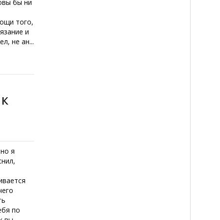
овы бы ни
ощи того,
сязание и
л, не ан...
 к
вно я
снил,
живается
чего
ть
ебя по
к вы