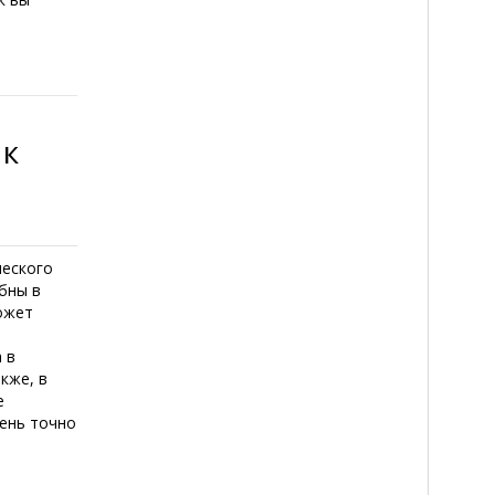
 к
ческого
бны в
может
 в
кже, в
е
чень точно