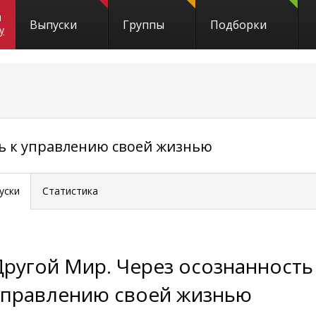
и
Выпуски
Группы
Подборки
y
ть к управлению своей жизнью
уски
Статистика
Другой Мир. Через осознанность
управлению своей жизнью