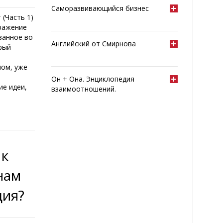
Саморазвивающийся бизнес
 (Часть 1)
ыражение
занное во
Английский от Смирнова
рый
ном, уже
Он + Она. Энциклопедия
ие идеи,
взаимоотношений.
 к
нам
ция?