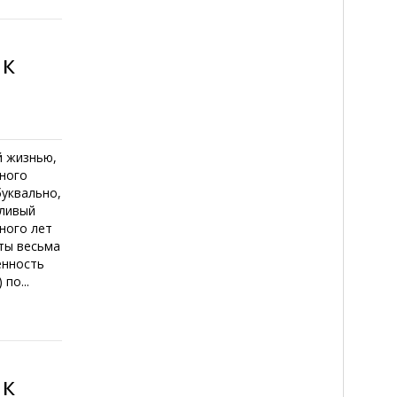
 к
й жизнью,
много
буквально,
тливый
много лет
оты весьма
енность
по...
 к