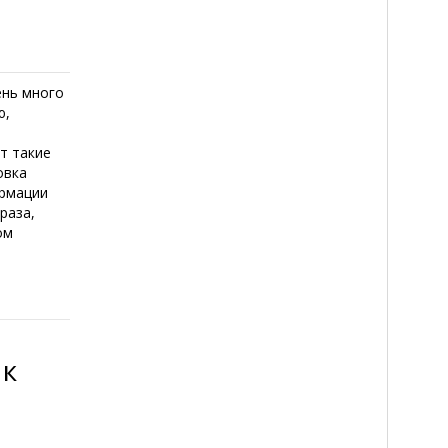
ень много
ю,
т такие
овка
ирмации
раза,
ом
 к