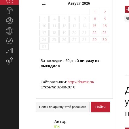
Общество
СМИ
←
Август 2026
Прогноз
1
2
погоды
3
4
5
6
7
8
9
Спорт
10
11
12
13
14
15
16
Страны
17
18
19
20
21
22
23
и
24
25
26
27
28
29
30
Туризм
регионы
31
Экономика
и
Email-
За последние 60 дней
ни разу не
финансы
выходила
маркетинг
Сайт рассылки:
http://drumir.ru/
Открыта: 02-08-2010
Автор
mk