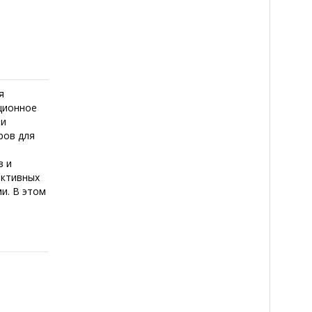
я
ционное
ии
ров для
в и
ективных
и. В этом