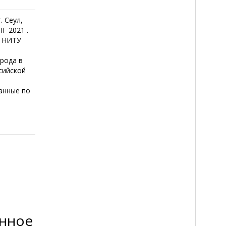
. Сеул,
F 2021 .
. НИТУ
рода в
сийской
анные по
онное