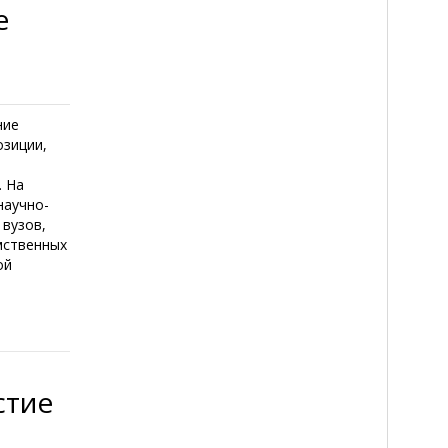
е
ние
озиции,
. На
научно-
 вузов,
мственных
ой
стие