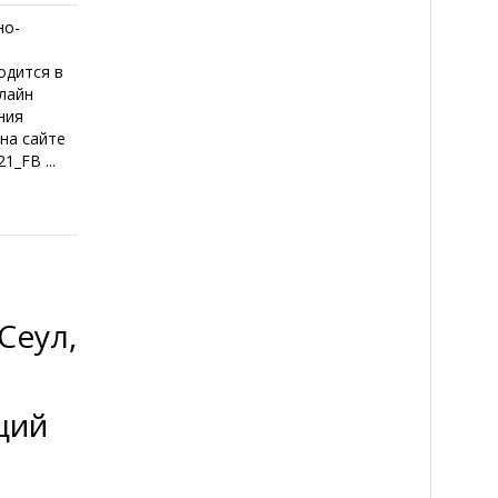
но-
одится в
лайн
ния
на сайте
1_FB ...
Сеул,
ций