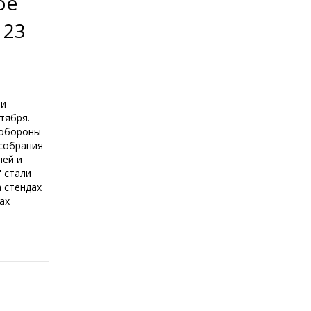
ое
 23
 и
тября.
нобороны
 собрания
лей и
 стали
а стендах
ах