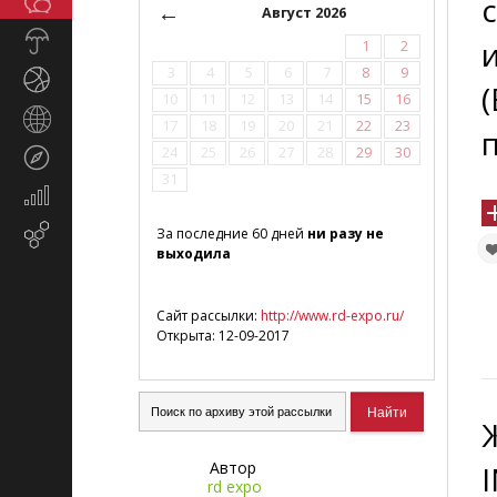
Общество
СМИ
←
Август 2026
Прогноз
1
2
погоды
3
4
5
6
7
8
9
Спорт
(
10
11
12
13
14
15
16
Страны
17
18
19
20
21
22
23
и
24
25
26
27
28
29
30
Туризм
регионы
31
Экономика
и
Email-
За последние 60 дней
ни разу не
финансы
выходила
маркетинг
Сайт рассылки:
http://www.rd-expo.ru/
Открыта: 12-09-2017
Автор
rd expo