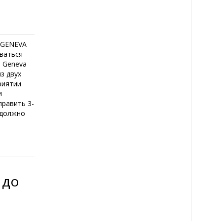
 GENEVA
оваться
s Geneva
з двух
риятии
и
править 3-
 должно
 до