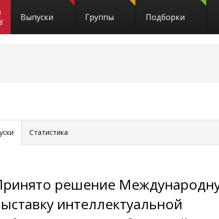
и
Выпуски
Группы
Подборки
y
уски
Статистика
Принято решение Международн
выставку интеллектуальной