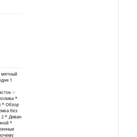
и мятный
одня 1
е
асток --
полива *
ы * Обзор
емка без
 2 * Диван
иной *
еренные
почему