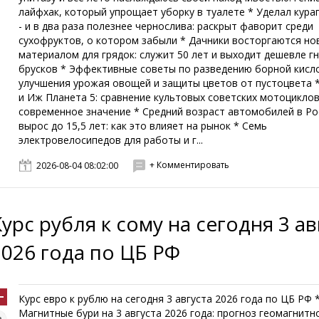
лайфхак, который упрощает уборку в туалете * Уделал кураг
- и в два раза полезнее чернослива: раскрыт фаворит среди
сухофруктов, о котором забыли * Дачники восторгаются н
материалом для грядок: служит 50 лет и выходит дешевле 
брусков * Эффективные советы по разведению борной кисл
улучшения урожая овощей и защиты цветов от пустоцвета *
и Иж Планета 5: сравнение культовых советских мотоциклов
современное значение * Средний возраст автомобилей в Ро
вырос до 15,5 лет: как это влияет на рынок * Семь
электровелосипедов для работы и г...
+ Комментировать
2026-08-04 08:02:00
Курс рубля к сому на сегодня 3 ав
2026 года по ЦБ РФ
Курс евро к рублю на сегодня 3 августа 2026 года по ЦБ РФ 
Магнитные бури на 3 августа 2026 года: прогноз геомагнитн