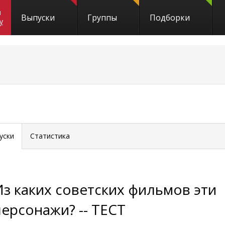
и
Выпуски
Группы
Подборки
y
уски
Статистика
Из каких советских фильмов эти
персонажи? -- ТЕСТ