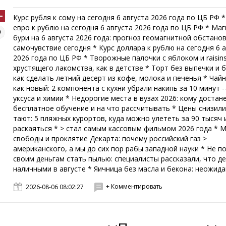
Курс рубля к сому на сегодня 6 августа 2026 года по ЦБ РФ *
евро к рублю на сегодня 6 августа 2026 года по ЦБ РФ * Ма
бури на 6 августа 2026 года: прогноз геомагнитной обстанов
самочувствие сегодня * Курс доллара к рублю на сегодня 6 
2026 года по ЦБ РФ * Творожные палочки с яблоком и raisins
хрустящего лакомства, как в детстве * Торт без выпечки и б
как сделать летний десерт из кофе, молока и печенья * Чайн
как новый: 2 компонента с кухни убрали накипь за 10 минут -
уксуса и химии * Недорогие места в вузах 2026: кому достан
бесплатное обучение и на что рассчитывать * Цены снизили
тают: 5 пляжных курортов, куда можно улететь за 90 тысяч 
раскаяться * > стал самым кассовым фильмом 2026 года * 
свободы и проклятие Декарта: почему российский газ >
американского, а мы до сих пор рабы западной науки * Не п
своим деньгам стать пылью: специалисты рассказали, что де
наличными в августе * Яичница без масла и бекона: неожидан
+ Комментировать
2026-08-06 08:02:27