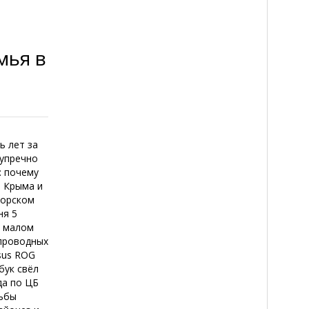
я
мья в
ь лет за
зупречно
: почему
е Крыма и
морском
ня 5
в малом
спроводных
sus ROG
бук свёл
да по ЦБ
рьбы