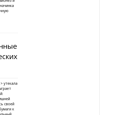
айонез и
 начинка
ачную
енные
еских
 > утекала
ыграет
й:
лишней
сь своей
бумаги к
альный