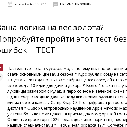
+ Комментировать
2026-08-02 08:02:11
Ваша логика на вес золота?
Попробуйте пройти этот тест без
ошибок -- ТЕСТ
Пастельные тона в мужской моде: почему пыльно-розовый 
стали основными цветами сезона * Курс рубля к сому на сег
августа 2026 года по ЦБ РФ * Забрала у всех соседей стары
сковороды: 10 идей для дачи и декора * Всего 1 стакан на уч
луковицы размером с кулак, а перо сочное и зелёное: схема 
Один вечер и модные дачные подушки своими руками готов
миниатюрной камеры Camp Snap CS-Pro: цифровая ретро-съ
дисплея * Обзор безпроводных наушников Apple AirPods Max
у стены больше не актуален: 4 приёма для комфортной гост
Отличные проекторы 2026 года: идеальные варианты, пров
нашими специалистами * Необычная окраска 1971 Corvette: 