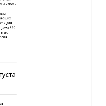
у и изюм -
овым
гниющих
оты для
 Jawa 350
 и их
ссии
густа
*
ой