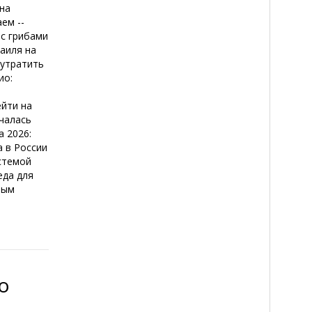
 на
ем --
 с грибами
аиля на
 утратить
ио:
л
ейти на
ачалась
а 2026:
а в России
истемой
еда для
ным
о