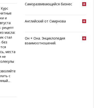
Саморазвивающийся бизнес
 Курс
гнитные
ки и
Английский от Смирнова
августа
: рецепт
ез масла:
ик стал
Он + Она. Энциклопедия
- без
взаимоотношений.
ется
сь, места
и не
Молекулы
озволяйте
лать с
ный...