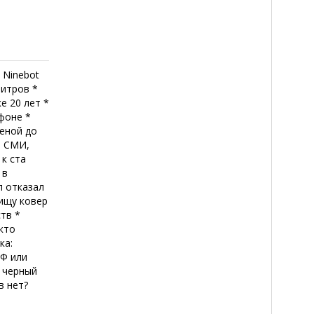
 Ninebot
литров *
е 20 лет *
фоне *
ценой до
м СМИ,
к ста
 в
п отказал
Чищу ковер
ств *
кто
ка:
ВФ или
в черный
в нет?