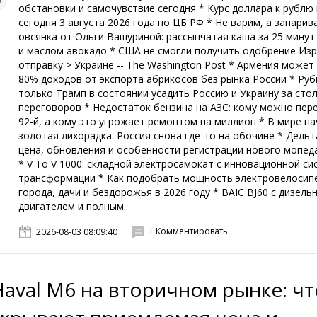
обстановки и самочувствие сегодня * Курс доллара к рублю
сегодня 3 августа 2026 года по ЦБ РФ * Не варим, а запарива
овсянка от Ольги Вашуриной: рассыпчатая каша за 25 минут
и маслом авокадо * США не смогли получить одобрение Изр
отправку > Украине -- The Washington Post * Армения может
80% доходов от экспорта абрикосов без рынка России * Руб
только Трамп в состоянии усадить Россию и Украину за сто
переговоров * Недостаток бензина на АЗС: кому можно пер
92-й, а кому это угрожает ремонтом на миллион * В мире н
золотая лихорадка. Россия снова где-то на обочине * Дельт
цена, обновления и особенности регистрации нового мопед
* V To V 1000: складной электросамокат с инновационной с
трансформации * Как подобрать мощность электровелосип
города, дачи и бездорожья в 2026 году * BAIC BJ60 с дизель
двигателем и полным...
+ Комментировать
2026-08-03 08:09:40
Haval M6 на вторичном рынке: чт