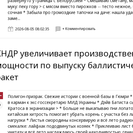
развернуто у границы с Белоруссией * Смешиваю сметану, м
муку: пеку гору > с мясом вместо пирожков -- тесто нежное,
сочная * Забыла про громоздкие тапочки на даче: нашла уд
заме...
+ Комментировать
2026-08-05 08:02:35
КНДР увеличивает производств
мощности по выпуску баллистич
ракет
Полигон-призрак. Свежие истории с военной базы в Гюмри *
в карман к экс-госсекретарю МИД Украины * Дэйв Батиста с
Кратоса в экранизации > * Больше не выкапываю пни лопато
китайская хитрость помогает убрать корень с участка без 
нагрузки * Листья смородины консервирую и всё лето радую
смекалке: лайфхак пододвинутых хозяек * Приклеиваю лист 
унитазу и всё лето наслаждаюсь своей находчивостью: гени