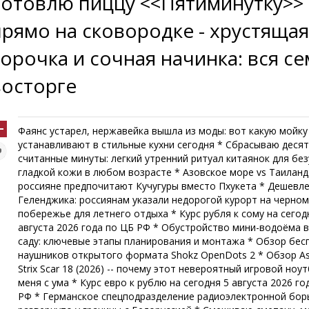
Готовлю пиццу <<Пятиминутку>>
прямо на сковородке - хрустяща
корочка и сочная начинка: вся се
восторге
Фаянс устарел, нержавейка вышла из моды: вот какую мойку
устанавливают в стильные кухни сегодня * Сбрасываю десят
считанные минуты: легкий утренний ритуал китаянок для бе
гладкой кожи в любом возрасте * Азовское море vs Таиланд
россияне предпочитают Кучугуры вместо Пхукета * Дешевл
Геленджика: россиянам указали недорогой курорт на черно
побережье для летнего отдыха * Курс рубля к сому на сегод
августа 2026 года по ЦБ РФ * Обустройство мини-водоёма 
саду: ключевые этапы планирования и монтажа * Обзор бе
наушников открытого формата Shokz OpenDots 2 * Обзор A
Strix Scar 18 (2026) -- почему этот невероятный игровой ноут
меня с ума * Курс евро к рублю на сегодня 5 августа 2026 го
РФ * Германское спецподразделение радиоэлектронной бо