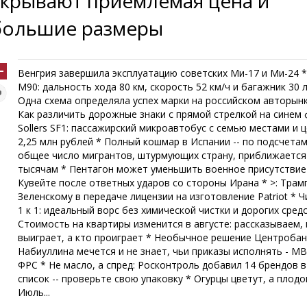
скрывают приемлемая цена и
большие размеры
Венгрия завершила эксплуатацию советских Ми-17 и Ми-24 *
M90: дальность хода 80 км, скорость 52 км/ч и багажник 30 
Одна схема определяла успех марки на российском авторынк
Как различить дорожные знаки с прямой стрелкой на синем 
Sollers SF1: пассажирский микроавтобус с семью местами и 
2,25 млн рублей * Полный кошмар в Испании -- по подсчета
общее число мигрантов, штурмующих страну, приближается 
тысячам * Пентагон может уменьшить военное присутствие
Кувейте после ответных ударов со стороны Ирана * >: Трам
Зеленскому в передаче лицензии на изготовление Patriot * 
1 к 1: идеальный ворс без химической чистки и дорогих сред
Стоимость на квартиры изменится в августе: рассказываем, 
выиграет, а кто проиграет * Необычное решение Центробан
Набиуллина мечется и не знает, чьи приказы исполнять - М
ФРС * Не масло, а спред: Росконтроль добавил 14 брендов 
список -- проверьте свою упаковку * Огурцы цветут, а плодо
Июль...