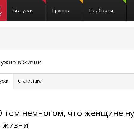
и
Выпуски
Группы
Подборки
y
нужно в жизни
уски
Статистика
О том немногом, что женщине н
в жизни