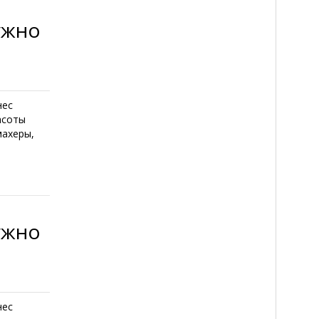
ужно
нес
асоты
махеры,
ужно
нес