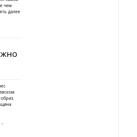
е чем
ать далее
ужно
нес
Невском
 образ.
нщина
..