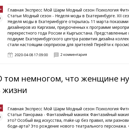
Главная Экспресс Мой Шарм Модный сезон Психология Фит
Статьи Модный сезон - Неделя моды в Екатеринбурге. XII се
Неделя моды в Екатеринбурге открылась 11 марта показами
дизайнеров из Киргизии, приуроченных к программе меропр
перекрестного года России и Кыргызстана. Представленные 
подиуме Екатеринбургского центра развития дизайна коллек
стали настоящим сюрпризом для зрителей Перейти к просмот
2 комментария
2020-04-08 17:09:00
О том немногом, что женщине н
в жизни
Главная Экспресс Мой Шарм Модный сезон Психология Фит
Статьи Панорама - Фантазийный макияж Фантазийный макия
это? Особый вид искусства, make-up без правил, или разнов
боди-арта? Это рождение нового театрального персонажа. 