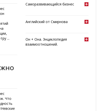
Саморазвивающийся бизнес
нес
зон
Английский от Смирнова
иятий
на
ции,
ру ...
Он + Она. Энциклопедия
взаимоотношений.
ужно
нес
ж. Что
идность
<Невские