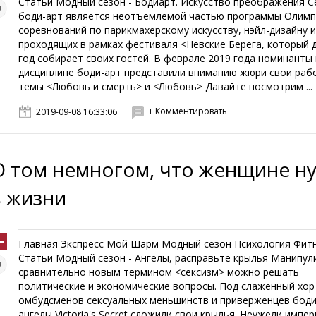
Статьи Модный сезон - Бодиарт. Искусство преображения С
боди-арт является неотъемлемой частью программы Олимп
соревнований по парикмахерскому искусству, нэйл-дизайну 
проходящих в рамках фестиваля <Невские Берега, который д
год собирает своих гостей. В феврале 2019 года номинанты 
дисциплине боди-арт представили вниманию жюри свои раб
темы <Любовь и смерть> и <Любовь> Давайте посмотрим ...
+ Комментировать
2019-09-08 16:33:06
О том немногом, что женщине н
в жизни
Главная Экспресс Мой Шарм Модный сезон Психология Фит
Статьи Модный сезон - Ангелы, расправьте крылья Манипул
сравнительно новым термином <сексизм> можно решать
политические и экономические вопросы. Под слаженный хор
омбудсменов сексуальных меньшинств и приверженцев боди
ангелы Victoria's Secret сложили свои крылья. Неужели импе