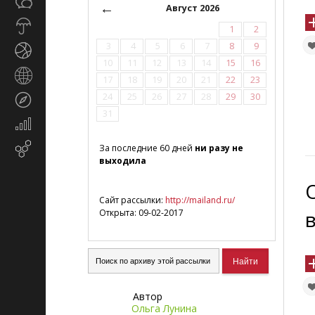
Общество
СМИ
←
Август 2026
Прогноз
1
2
погоды
3
4
5
6
7
8
9
Спорт
10
11
12
13
14
15
16
Страны
17
18
19
20
21
22
23
и
24
25
26
27
28
29
30
Туризм
регионы
31
Экономика
и
Email-
За последние 60 дней
ни разу не
финансы
выходила
маркетинг
Сайт рассылки:
http://mailand.ru/
Открыта: 09-02-2017
Автор
Ольга Лунина