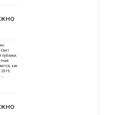
ужно
нес
 Свет
 публики.
етная
аются, как
 2019,
..
ужно