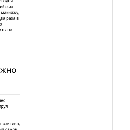
егодня
ийских
и макияжу,
ва раза в
в
оты на
ужно
нес
ируя
позитива,
рия самой