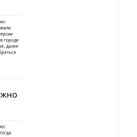
нес
овали
версии
 в городе
не, далее
браться
ужно
нес
Когда