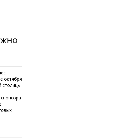
ужно
нес
це октября
й столицы
м
 спонсора
е
говых