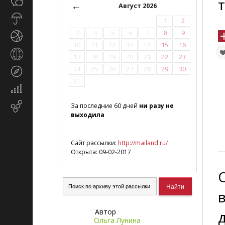
Общество
СМИ
←
Август 2026
Прогноз
1
2
погоды
3
4
5
6
7
8
9
Спорт
10
11
12
13
14
15
16
Страны
17
18
19
20
21
22
23
и
24
25
26
27
28
29
30
Туризм
регионы
31
Экономика
и
Email-
За последние 60 дней
ни разу не
финансы
выходила
маркетинг
Сайт рассылки:
http://mailand.ru/
Открыта: 09-02-2017
Автор
Ольга Лунина