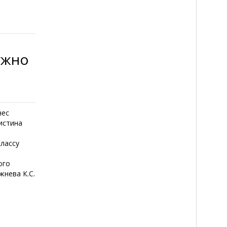
ужно
нес
истина
лассу
ого
жнева К.С.