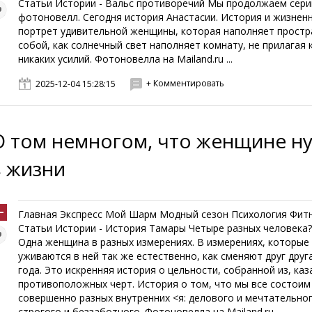
Статьи Истории - Вальс противоречий Мы продолжаем сер
фотоновелл. Сегодня история Анастасии. История и жизнен
портрет удивительной женщины, которая наполняет простр
собой, как солнечный свет наполняет комнату, не прилагая 
никаких усилий. Фотоновелла на Mailand.ru ...
+ Комментировать
2025-12-04 15:28:15
О том немногом, что женщине н
в жизни
Главная Экспресс Мой Шарм Модный сезон Психология Фит
Статьи Истории - История Тамары Четыре разных человека?
Одна женщина в разных измерениях. В измерениях, которые
уживаются в ней так же естественно, как сменяют друг друг
года. Это искренняя история о цельности, собранной из, каз
противоположных черт. История о том, что мы все состоим
совершенно разных внутренних <я: делового и мечтательног
строгого и беззаботного. Фотоновелла на Mailand.ru ...