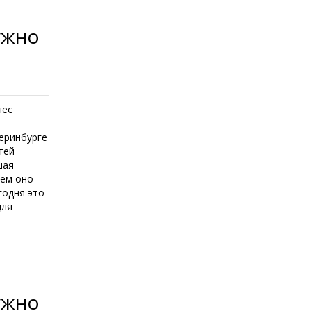
ужно
нес
еринбурге
тей
шая
нем оно
годня это
для
ужно