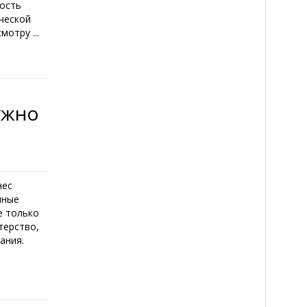
ность
ческой
отру ...
ужно
нес
нные
е только
терство,
ания.