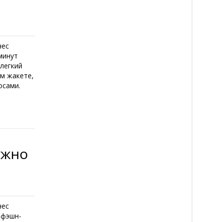
нес
минут
легкий
ом жакете,
осами.
ужно
нес
 фэшн-