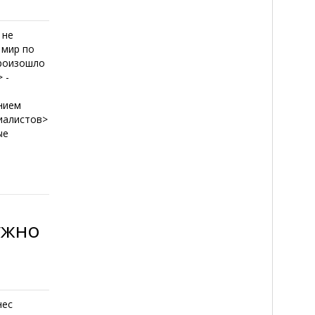
 не
 мир по
произошло
 -
нием
иалистов>
ые
ужно
нес