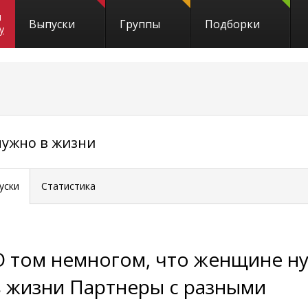
и
Выпуски
Группы
Подборки
y
нужно в жизни
уски
Статистика
О том немногом, что женщине н
в жизни Партнеры с разными