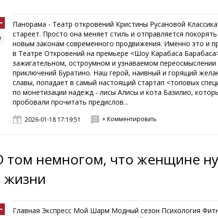
Панорама - Театр откровений Кристины Русановой Классика
стареет. Просто она меняет стиль и отправляется покорять
новым законам современного продвижения. Именно это и 
в Театре Откровений на премьере <Шоу Карабаса Барабаса>
зажигательном, остроумном и узнаваемом переосмыслении
приключений Буратино. Наш герой, наивный и горящий жела
славы, попадает в самый настоящий стартап <топовых спец
по монетизации надежд - лисы Алисы и кота Базилио, котор
пробовали прочитать предислов...
+ Комментировать
2026-01-18 17:19:51
О том немногом, что женщине н
в жизни
Главная Экспресс Мой Шарм Модный сезон Психология Фит