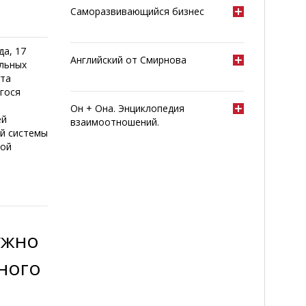
Саморазвивающийся бизнес
да, 17
Английский от Смирнова
альных
ата
гося
Он + Она. Энциклопедия
ей
взаимоотношений.
ой системы
вой
ужно
ного