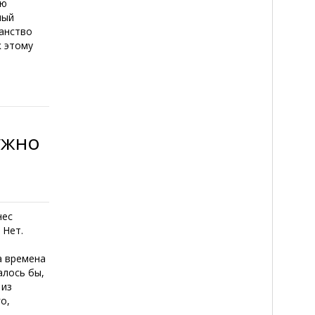
ию
ный
анство
к этому
ужно
нес
 Нет.
а времена
алось бы,
 из
о,