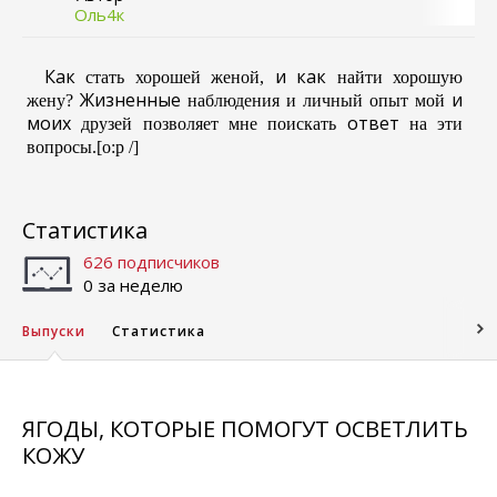
Оль4к
Как
и
как
стать
хорошей
женой
,
найти
хорошую
Жизненные
и
жену
?
наблюдения
и
личный
опыт
мой
моих
ответ
друзей
позволяет
мне
поискать
на
эти
вопросы
.[o:p /]
Статистика
626 подписчиков
0 за неделю
Выпуски
Статистика
ЯГОДЫ, КОТОРЫЕ ПОМОГУТ ОСВЕТЛИТЬ
КОЖУ