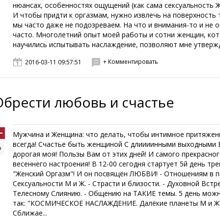
нюансах, особенностях ощущений (как сама сексуальность 
И чтобы придти к оргазмам, нужно извлечь на поверхность 
мы часто даже не подозреваем. На что и внимания-то и не
часто. Многолетний опыт моей работы и сотни женщин, ко
научились испытывать наслаждение, позволяют мне утвержда
+ Комментировать
2016-03-11 09:57:51
Обрести любовь и счастье
Мужчина и Женщина: что делать, чтобы интимное притяжен
всегда! Счастье быть женщиной С длиииинными выходными 
дорогая моя! Пользы Вам от этих дней! И самого прекрасно
весеннего настроения! В 12-00 сегодня стартует 5й день тре
"Женский Оргазм"! И он посвящён ЛЮБВИ! - Отношениям в па
Сексуальности М и Ж. - Страсти и близости. - Духовной Встр
Телесному Слиянию. - Общению на ТАКИЕ темы. 5 день мож
так: "КОСМИЧЕСКОЕ НАСЛАЖДЕНИЕ. Далёкие планеты М и Ж
Сближае...