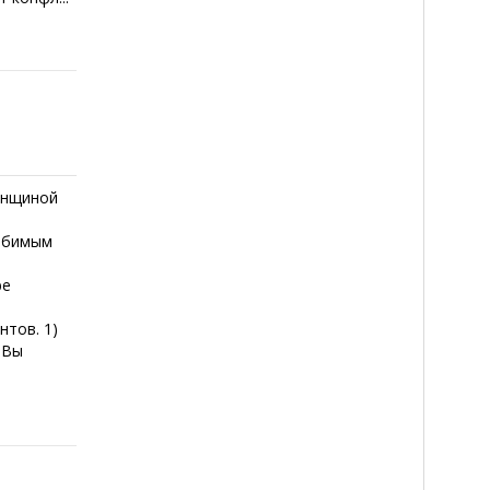
енщиной
любимым
be
тов. 1)
 Вы