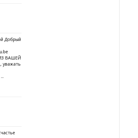
ой Добрый
u.be
 ИЗ ВАШЕЙ
ь, уважать
..
Счастье