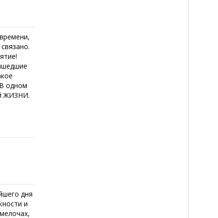
времени,
 связано.
ятие!
ришедшие
акое
 В одном
ой ЖИЗНИ.
йшего дня
жности и
 мелочах,