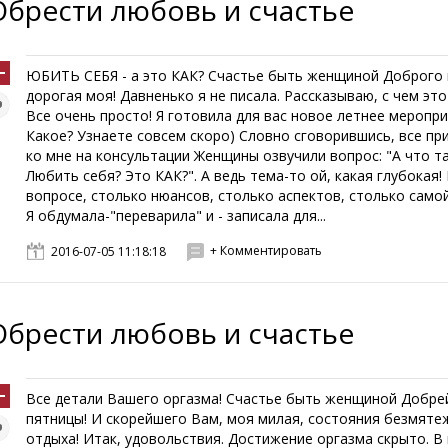
Обрести любовь и счастье
ЮБИТЬ СЕБЯ - а это КАК? Счастье быть женщиной Доброго 
дорогая моя! Давненько я не писала. Рассказываю, с чем это
Все очень просто! Я готовила для вас новое летнее меропри
Какое? Узнаете совсем скоро) Словно сговорившись, все п
ко мне на консультации Женщины озвучили вопрос: "А что т
Любить себя? Это КАК?". А ведь тема-то ой, какая глубокая!
вопросе, столько нюансов, столько аспектов, столько сам
Я обдумала-"переварила" и - записала для...
+ Комментировать
2016-07-05 11:18:18
Обрести любовь и счастье
Все детали Вашего оргазма! Счастье быть женщиной Добре
пятницы! И скорейшего Вам, моя милая, состояния безмяте
отдыха! Итак, удовольствия. Достижение оргазма скрыто. В