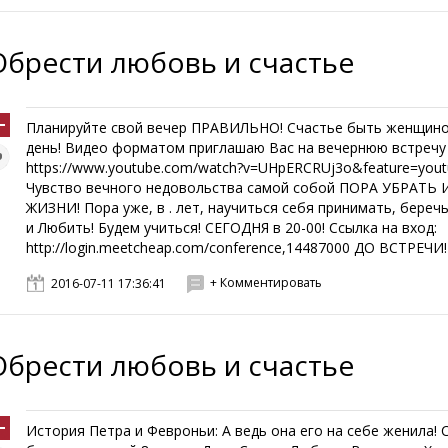
Обрести любовь и счастье
Планируйте свой вечер ПРАВИЛЬНО! Счастье быть женщин
день! Видео форматом приглашаю Вас на вечернюю встречу
https://www.youtube.com/watch?v=UHpERCRUj3o&feature=yout
Чувство вечного недовольства самой собой ПОРА УБРАТЬ
ЖИЗНИ! Пора уже, в . лет, научиться себя принимать, береч
и Любить! Будем учиться! СЕГОДНЯ в 20-00! Ссылка на вход:
http://login.meetcheap.com/conference,14487000 ДО ВСТРЕЧИ! .
+ Комментировать
2016-07-11 17:36:41
Обрести любовь и счастье
История Петра и Февроньи: А ведь она его на себе женила! 