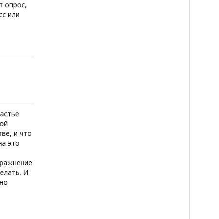
т опрос,
сс или
частье
кой
ве, и что
на это
пражнение
елать. И
нно