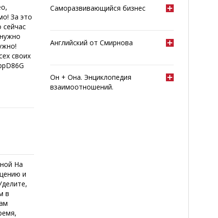
ео,
Саморазвивающийся бизнес
о! За это
о сейчас
 нужно
Английский от Смирнова
ужно!
сех своих
2bpD86G
Он + Она. Энциклопедия
взаимоотношений.
иной На
бщению и
Уделите,
м в
вам
ремя,