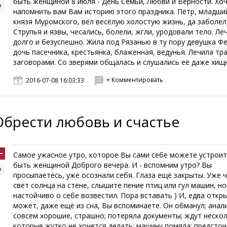
быть женщиной 8 июля - День Семьи, Любви и Верности. Хо
напомнить вам Вам историю этого праздника. Пётр, младши
князя Муромского, вёл весёлую холостую жизнь, да заболел
Струпья и язвы, чесались, болели, жгли, уродовали тело. Ле
долго и безуспешно. Жила под Рязанью в ту пору девушка Ф
дочь пасечника, крестьянка, блаженная, ведунья. Лечила тр
заговорами. Со зверями общалась и слушались её даже хищни
+ Комментировать
2016-07-08 16:03:33
Обрести любовь и счастье
Самое ужасное утро, которое Вы сами себе можете устроит
быть женщиной Доброго вечера. И - вспомним утро? Вы
просыпаетесь, уже осознали себя. Глаза ещё закрыты. Уже 
свет солнца на стене, слышите пение птиц или гул машин, н
настойчиво о себе возвестил. Пора вставать ) И, едва откры
может, даже ещё из сна, Вы вспоминаете. Он обманул; анал
совсем хорошие, страшно; потеряла документы; ждут нескол
которые жутко не хочется делать; машину помяла; предстоит