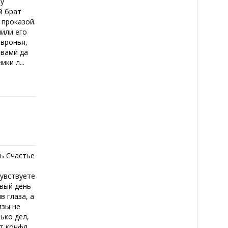
чу
й брат
 проказой.
чили его
евронья,
авами да
ки л...
ь Счастье
чувствуете
овый день
в глаза, а
изы не
ько дел,
 конфл...