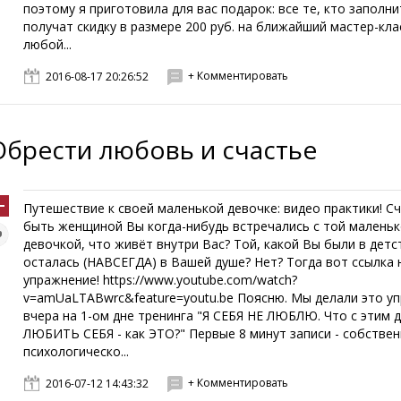
поэтому я приготовила для вас подарок: все те, кто заполни
получат скидку в размере 200 руб. на ближайший мастер-кла
любой...
+ Комментировать
2016-08-17 20:26:52
Обрести любовь и счастье
Путешествие к своей маленькой девочке: видео практики! С
быть женщиной Вы когда-нибудь встречались с той малень
девочкой, что живёт внутри Вас? Той, какой Вы были в детст
осталась (НАВСЕГДА) в Вашей душе? Нет? Тогда вот ссылка 
упражнение! https://www.youtube.com/watch?
v=amUaLTABwrc&feature=youtu.be Поясню. Мы делали это у
вчера на 1-ом дне тренинга "Я СЕБЯ НЕ ЛЮБЛЮ. Что с этим д
ЛЮБИТЬ СЕБЯ - как ЭТО?" Первые 8 минут записи - собстве
психологическо...
+ Комментировать
2016-07-12 14:43:32