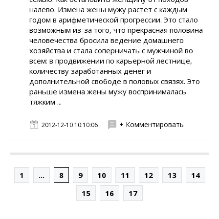
налево. Измена жены мужу растет с каждым
годом в арифметической прогрессии. Это стало
возможным из-за того, что прекрасная половина
человечества бросила ведение домашнего
хозяйства и стала соперничать с мужчиной во
всем: в продвижении по карьерной лестнице,
количеству заработанных денег и
дополнительной свободе в половых связях. Это
раньше измена жены мужу воспринималась
тяжким ...
+ Комментировать
2012-12-10 10:10:06
1
...
8
9
10
11
12
13
14
15
16
17