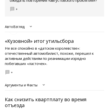
ожидать повторения «августовского проклятия»?
+
АвтоВзгляд
«Кузовной» итог утильсбора
Не все спокойно в «датском королевстве»:
отечественный автомобилист, похоже, перешел к
активным действиям по реанимации изрядно
побегавших «ласточек».
+
Аргументы и Факты
Как снизить квартплату во время
отъезда