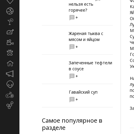
Здоровье
Ф
нельзя есть
К
горячее?
Спорт
Я
+
О
Стиль
Л
жизни
М
Кулинария
Жареная тыква с
С
мясом и яйцом
Кино
Ч
+
и
М
Животные
TV
Г
С
Запеченные тефтели
Дом
У
в соусе
Маркетинг
+
Н
и
Таинственное
л
реклама
п
Гавайский суп
Игры
п
+
Email-
З
маркетинг
Самое популярное в
разделе