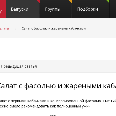
и
Выпуски
Группы
Подборки
y
алаты
→
Салат с фасолью и жареными кабачками
 Предыдущая
статья
Салат с фасолью и жареными ка
алат с первыми
кабачками и консервированной фасолью. Сытный
ожно смело рекомендовать как полноценный ужин.