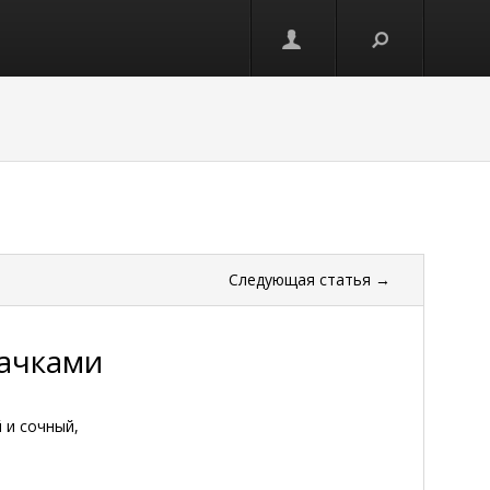
Следующая
статья
→
бачками
 и сочный,