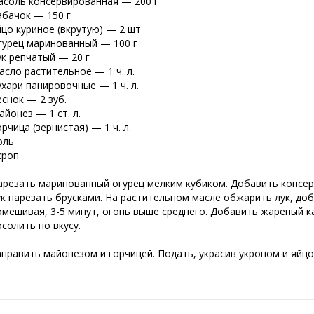
асоль консервированная — 200 г
абачок — 150 г
йцо куриное (вкрутую) — 2 шт
гурец маринованный — 100 г
ук репчатый — 20 г
асло растительное — 1 ч. л.
ухари панировочные — 1 ч. л.
еснок — 2 зуб.
айонез — 1 ст. л.
орчица (зернистая) — 1 ч. л.
оль
кроп
арезать маринованный огурец мелким кубиком. Добавить консер
ук нарезать брусками. На растительном масле обжарить лук, до
омешивая, 3-5 минут, огонь выше среднего. Добавить жареный к
осолить по вкусу.
аправить майонезом и горчицей. Подать, украсив укропом и яйцо