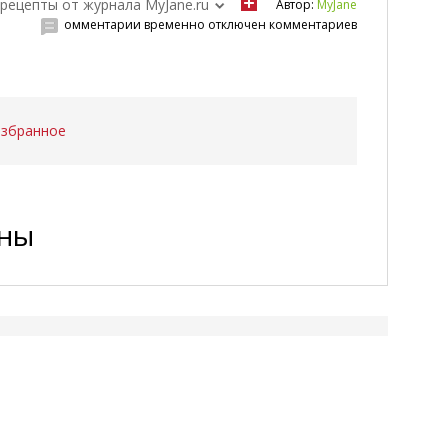
рецепты от журнала MyJane.ru
Автор:
MyJane
омментарии временно отключен комментариев
избранное
ены