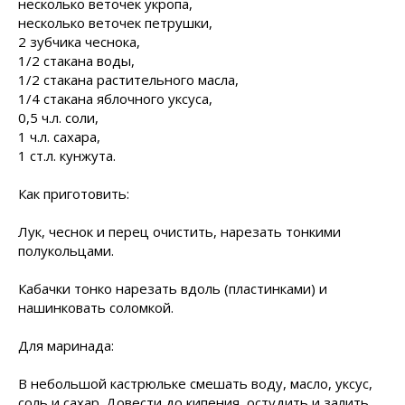
несколько веточек укропа,
несколько веточек петрушки,
2 зубчика чеснока,
1/2 стакана воды,
1/2 стакана растительного масла,
1/4 стакана яблочного уксуса,
0,5 ч.л. соли,
1 ч.л. сахара,
1 ст.л. кунжута.
Как приготовить:
Лук, чеснок и перец очистить, нарезать тонкими
полукольцами.
Кабачки тонко нарезать вдоль (пластинками) и
нашинковать соломкой.
Для маринада:
В небольшой кастрюльке смешать воду, масло, уксус,
соль и сахар. Довести до кипения, остудить и залить