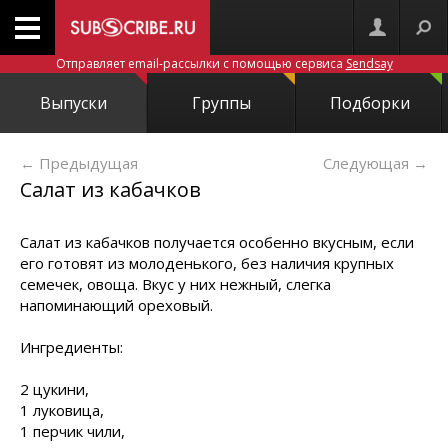
Отправляет email-рассылки с помощью сервиса
Sendsay
Выпуски
Группы
Подборки
← Предыдущая
Следующая
→
Cалат из кабачков
Салат из кабачков получается особенно вкусным, если
его готовят из молоденького, без наличия крупных
семечек, овоща. Вкус у них нежный, слегка
напоминающий ореховый.
Ингредиенты:
2
цукини,
1 луковица,
1 перчик чили,