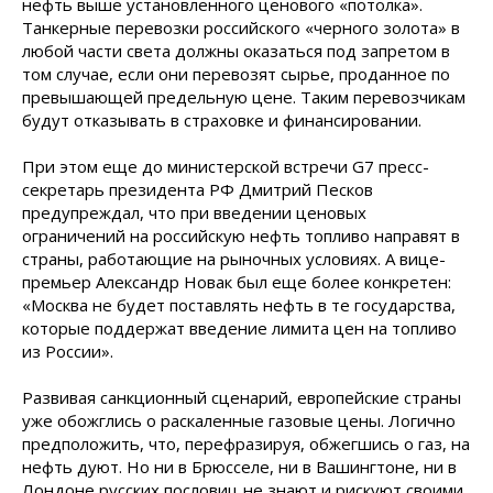
нефть выше установленного ценового «потолка».
Танкерные перевозки российского «черного золота» в
любой части света должны оказаться под запретом в
том случае, если они перевозят сырье, проданное по
превышающей предельную цене. Таким перевозчикам
будут отказывать в страховке и финансировании.
При этом еще до министерской встречи G7 пресс-
секретарь президента РФ Дмитрий Песков
предупреждал, что при введении ценовых
ограничений на российскую нефть топливо направят в
страны, работающие на рыночных условиях. А вице-
премьер Александр Новак был еще более конкретен:
«Москва не будет поставлять нефть в те государства,
которые поддержат введение лимита цен на топливо
из России».
Развивая санкционный сценарий, европейские страны
уже обожглись о раскаленные газовые цены. Логично
предположить, что, перефразируя, обжегшись о газ, на
нефть дуют. Но ни в Брюсселе, ни в Вашингтоне, ни в
Лондоне русских пословиц не знают и рискуют своими