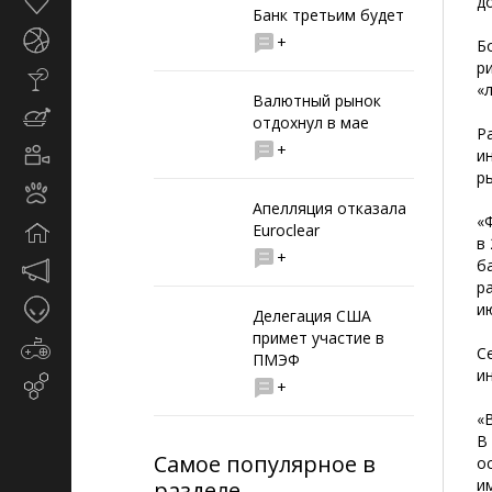
Здоровье
д
Банк третьим будет
Спорт
+
Б
р
Стиль
«
жизни
Валютный рынок
Кулинария
отдохнул в мае
Р
+
Кино
и
и
р
Животные
TV
Апелляция отказала
«
Euroclear
Дом
в
+
б
Маркетинг
р
и
Таинственное
и
реклама
Делегация США
примет участие в
Игры
С
ПМЭФ
и
Email-
+
маркетинг
«
В
Самое популярное в
о
и
разделе