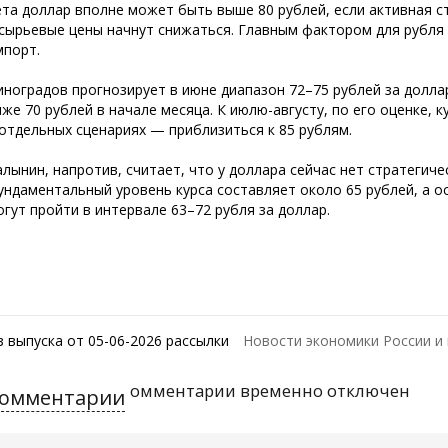
ета доллар вполне может быть выше 80 рублей, если активная 
 сырьевые цены начнут снижаться. Главным фактором для рубля 
мпорт.
иноградов прогнозирует в июне диапазон 72–75 рублей за долл
иже 70 рублей в начале месяца. К июлю-августу, по его оценке, 
 отдельных сценариях — приблизиться к 85 рублям.
алынин, напротив, считает, что у доллара сейчас нет стратегич
ундаментальный уровень курса составляет около 65 рублей, а о
огут пройти в интервале 63–72 рубля за доллар.
з выпуска от 05-06-2026 рассылки
Новости экономики России и
омментарии временно отключен
омментарии