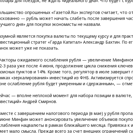
оллары для поездок, не ждать «идеального дна». Что будет с ку
ольшинство опрошенных «Газетой.Ru» экспертов считает, что о
искованно — рубль может начать слабеть после завершения час
лучшего дня» для покупки экономисты не назвали.
азумной является покупка валюты по текущему курсу и для практ
нвестиционный стратег «Гарда Капитал» Александр Бахтин. По ег
ынок может уже не показать.
Факторы ожидаемого ослабления рубля — увеличение Минфино
 2-3 раза уже после 4 июня, продолжение цикла снижения ключев
азисных пунктов и 14%. Кроме того, регулятор в июле завершит 
амках «зеркалирования» инвестиций из ФНБ. Активизируется спр
юне ослабление рубля будет умеренным и сдержанным», — отме
ейчас — вполне неплохой момент для набора позиции в валюте,
нвестиций» Андрей Смирнов.
Вместе с завершением налогового периода (в мае) у рубля пропа
 июне Минфин может анонсировать увеличение объемов покупо
слабления нацвалюты в рамках ближайшего месяца. Привязка к 
меет мало смысла. Прежде всего за счет внешних ограничений с