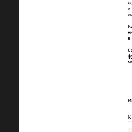
л
и
и
В
н
в
Б
ф
м
И
К