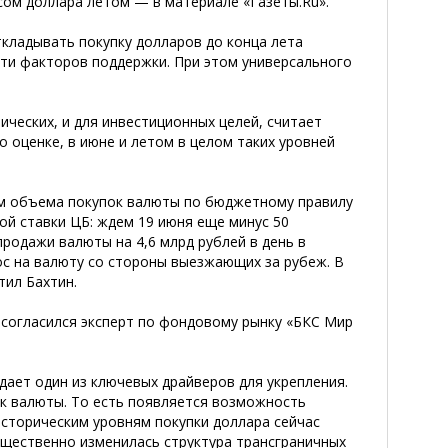
рсом доллара летом — в материале «Газеты.Ru».
ткладывать покупку долларов до конца лета
ти факторов поддержки. При этом универсального
ических, и для инвестиционных целей, считает
о оценке, в июне и летом в целом таких уровней
м объема покупок валюты по бюджетному правилу
ой ставки ЦБ: ждем 19 июня еще минус 50
продажи валюты на 4,6 млрд рублей в день в
ос на валюту со стороны выезжающих за рубеж. В
тил Бахтин.
 согласился эксперт по фондовому рынку «БКС Мир
дает один из ключевых драйверов для укрепления.
к валюты. То есть появляется возможность
историческим уровням покупки доллара сейчас
ущественно изменилась структура трансграничных