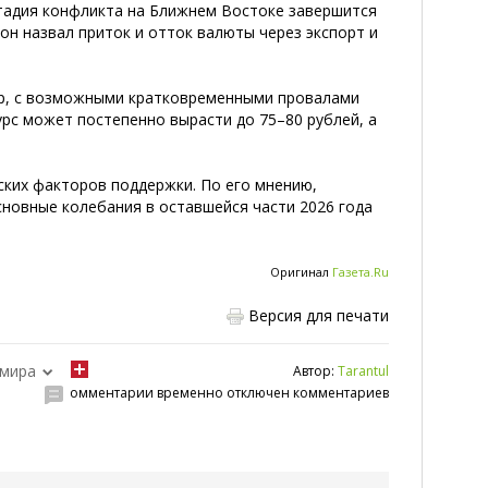
стадия конфликта на Ближнем Востоке завершится
он назвал приток и отток валюты через экспорт и
ар, с возможными кратковременными провалами
курс может постепенно вырасти до 75–80 рублей, а
еских факторов поддержки. По его мнению,
сновные колебания в оставшейся части 2026 года
Оригинал
Газета.Ru
Версия для печати
 мира
Автор:
Tarantul
омментарии временно отключен комментариев