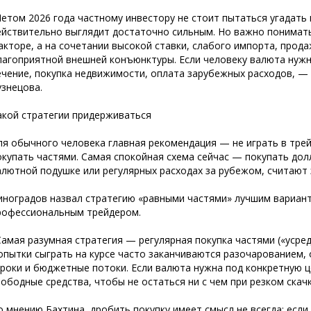
Летом 2026 года частному инвестору не стоит пытаться угадать 
ействительно выглядит достаточно сильным. Но важно понимать
акторе, а на сочетании высокой ставки, слабого импорта, прод
лагоприятной внешней конъюнктуры. Если человеку валюта нужн
ечение, покупка недвижимости, оплата зарубежных расходов, —
узнецова.
акой стратегии придерживаться
ля обычного человека главная рекомендация — не играть в трей
окупать частями. Самая спокойная схема сейчас — покупать дол
алютной подушке или регулярных расходах за рубежом, считают
иноградов назвал стратегию «равными частями» лучшим вариант
рофессиональным трейдером.
Самая разумная стратегия — регулярная покупка частями («усред
опытки сыграть на курсе часто заканчиваются разочарованием,
гроки и бюджетные потоки. Если валюта нужна под конкретную ц
вободные средства, чтобы не остаться ни с чем при резком скач
о мнению Бахтина, дробить покупку имеет смысл не всегда: если 