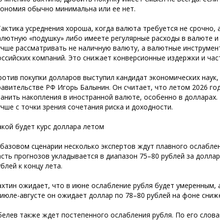
кономия обычно минимальна или ее нет.
Тактика усреднения хороша, когда валюта требуется не срочно, 
алютную «подушку» либо имеете регулярные расходы в валюте и 
учше рассматривать не наличную валюту, а валютные инструмент
оссийских компаний. Это снижает конверсионные издержки и час
ротив покупки долларов выступил кандидат экономических наук,
равительстве РФ Игорь Балынин. Он считает, что летом 2026 го
ранить накопления в иностранной валюте, особенно в долларах. 
учше с точки зрения сочетания риска и доходности.
акой будет курс доллара летом
 базовом сценарии несколько экспертов ждут плавного ослаблен
асть прогнозов укладывается в диапазон 75–80 рублей за долл
ублей к концу лета.
ахтин ожидает, что в июне ослабление рубля будет умеренным, а
 июле-августе он ожидает доллар по 78–80 рублей на фоне сни
белев также ждет постепенного ослабления рубля. По его слова