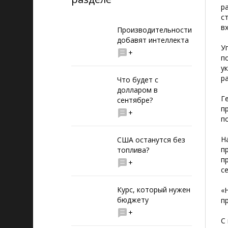
р
с
в
Производительности
добавят интеллекта
У
+
п
у
р
Что будет с
долларом в
Г
сентябре?
п
+
п
Н
США останутся без
п
топлива?
п
+
с
Курс, который нужен
«
бюджету
п
+
С