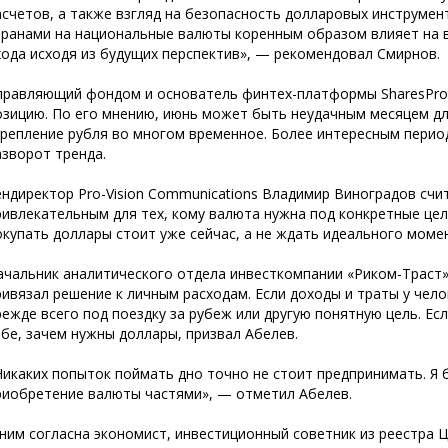
асчетов, а также взгляд на безопасность долларовых инструмен
транами на национальные валюты коренным образом влияет на 
хода исходя из будущих перспектив», — рекомендовал Смирнов.
правляющий фондом и основатель финтех-платформы SharesPro
озицию. По его мнению, июнь может быть неудачным месяцем дл
крепление рубля во многом временное. Более интересным перио
азворот тренда.
ендиректор Pro-Vision Communications Владимир Виноградов счи
ривлекательным для тех, кому валюта нужна под конкретные цели
окупать доллары стоит уже сейчас, а не ждать идеального моме
ачальник аналитического отдела инвесткомпании «Риком-Траст»
ривязал решение к личным расходам. Если доходы и траты у чело
режде всего под поездку за рубеж или другую понятную цель. Есл
ебе, зачем нужны доллары, призвал Абелев.
Никаких попыток поймать дно точно не стоит предпринимать. Я 
риобретение валюты частями», — отметил Абелев.
 ним согласна экономист, инвестиционный советник из реестра 