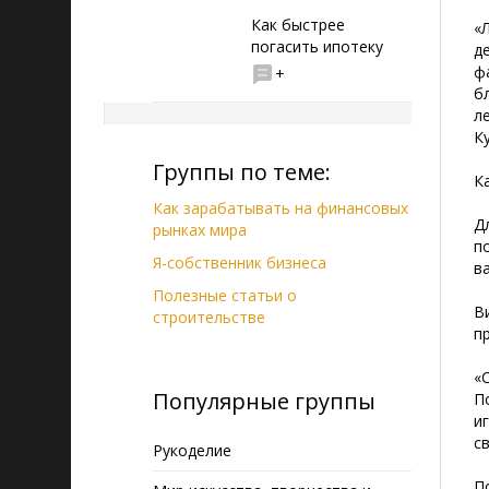
Как быстрее
«
погасить ипотеку
д
ф
+
б
л
К
Группы по теме:
К
Как зарабатывать на финансовых
Д
рынках мира
п
Я-собственник бизнеса
в
Полезные статьи о
В
строительстве
п
«
Популярные группы
П
и
с
Рукоделие
П