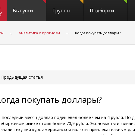
и
Выпуски
Группы
Подборки
y
сы
→
Аналитика и прогнозы
→
Когда покупать доллары?
 Предыдущая
статья
Когда покупать доллары?
а последний месяц доллар подешевел более чем на 4 рубля. По да
небиржевом рынке стоил более 70,9 рубля. Экономисты и финан
азвали текущий курс американской валюты привлекательным для