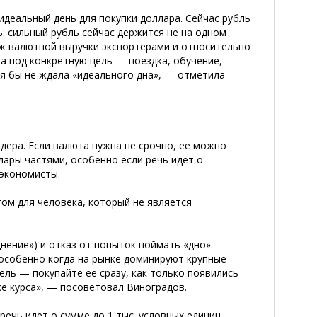
идеальный день для покупки доллара. Сейчас рубль
: сильный рубль сейчас держится не на одном
аж валютной выручки экспортерами и относительно
а под конкретную цель — поездка, обучение,
 я бы не ждала «идеального дна», — отметила
дера. Если валюта нужна не срочно, ее можно
лары частями, особенно если речь идет о
 экономисты.
ом для человека, который не является
нение») и отказ от попыток поймать «дно».
 особенно когда на рынке доминируют крупные
ель — покупайте ее сразу, как только появились
ке курса», — посоветовал Виноградов.
речь идет о сумме до 1 тыс. условных единиц,