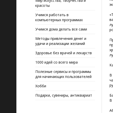
Мир искусства, творчества и
э
красоты
«
Учимся работать в
в
компьютерных программах
л
Учимся дома делать все сами
р
Методы привлечения денег и
П
удачи и реализации желаний
п
х
Здоровье без врачей и лекарств
л
1000 идей со всего мира
К
Полезные сервисы и программы
В
для начинающих пользователей
ч
р
Хобби
Подарки, сувениры, антиквариат
Б
В
А