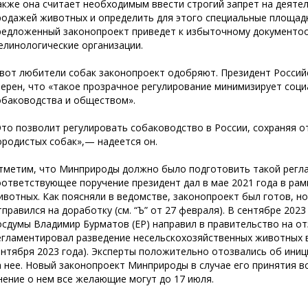
акже она считает необходимым ввести строгий запрет на деятел
родажей животных и определить для этого специальные площадк
редложенный законопроект приведет к избыточному документоо
елинологические организации.
 вот любители собак законопроект одобряют. Президент Росси
верен, что «такое прозрачное регулирование минимизирует соц
обаководства и обществом».
Это позволит регулировать собаководство в России, сохраняя 
ородистых собак»,— надеется он.
тметим, что Минприроды должно было подготовить такой регла
оответствующее поручение президент дал в мае 2021 года в ра
ивотных. Как поясняли в ведомстве, законопроект был готов, н
тправился на доработку (см. “Ъ” от 27 февраля). В сентябре 202
осдумы Владимир Бурматов (ЕР) направил в правительство на о
егламентировал разведение несельскохозяйственных животных в 
ентября 2023 года). Эксперты положительно отозвались об иниц
а нее. Новый законопроект Минприроды в случае его принятия вст
нение о нем все желающие могут до 17 июля.