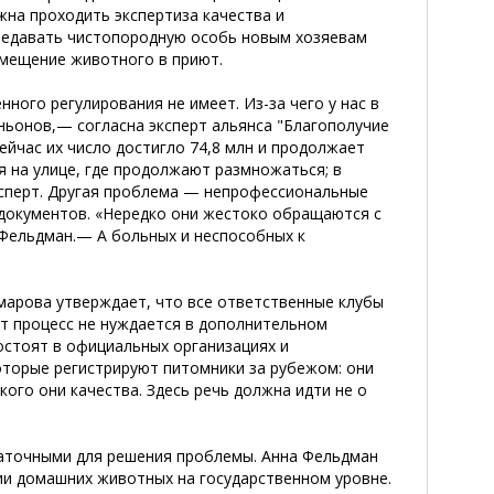
жна проходить экспертиза качества и
редавать чистопородную особь новым хозяевам
омещение животного в приют.
ого регулирования не имеет. Из-за чего у нас в
ньонов,— согласна эксперт альянса "Благополучие
йчас их число достигло 74,8 млн и продолжает
 на улице, где продолжают размножаться; в
эксперт. Другая проблема — непрофессиональные
 документов. «Нередко они жестоко обращаются с
 Фельдман.— А больных и неспособных к
омарова утверждает, что все ответственные клубы
т процесс не нуждается в дополнительном
состоят в официальных организациях и
оторые регистрируют питомники за рубежом: они
кого они качества. Здесь речь должна идти не о
аточными для решения проблемы. Анна Фельдман
ии домашних животных на государственном уровне.