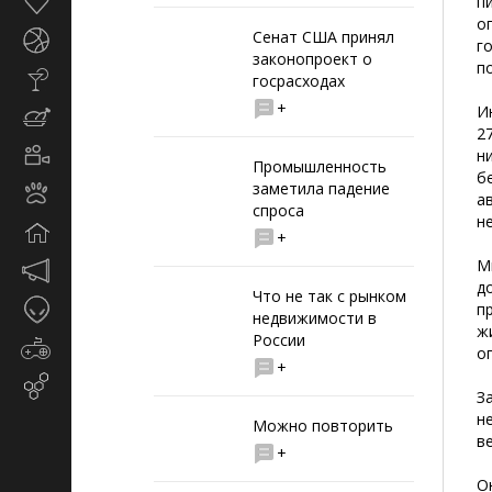
Здоровье
п
о
Сенат США принял
Спорт
г
законопроект о
п
Стиль
госрасходах
жизни
+
И
Кулинария
2
Кино
н
Промышленность
и
б
заметила падение
Животные
TV
а
спроса
н
Дом
+
М
Маркетинг
д
и
Что не так с рынком
Таинственное
п
реклама
недвижимости в
ж
России
Игры
о
+
Email-
З
маркетинг
н
Можно повторить
в
+
О