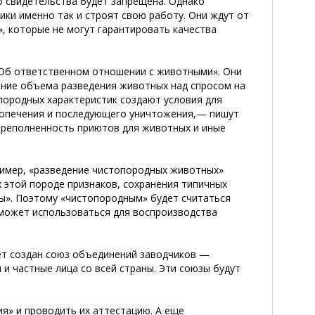
 свидетельства будет запрещена. Однако
ки именно так и строят свою работу. Они ждут от
, которые не могут гарантировать качества
Об ответственном отношении с животными». Они
ние объема разведения животных над спросом на
 породных характеристик создают условия для
попечения и последующего уничтожения,— пишут
ереполненность приютов для животных и иные
ример, «разведение чистопородных животных»
 этой породе признаков, сохранения типичных
ы». Поэтому «чистопородным» будет считаться
может использоваться для воспроизводства
ет создан союз объединений заводчиков —
и частные лица со всей страны. Эти союзы будут
я» и проводить их аттестацию. А еще