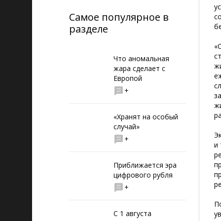
у
Самое популярное в
с
б
разделе
«
с
Что аномальная
ж
жара сделает с
е
Европой
с
+
з
ж
р
«Хранят на особый
случай»
Э
+
и
р
п
Приближается эра
п
цифрового рубля
р
+
П
С 1 августа
у