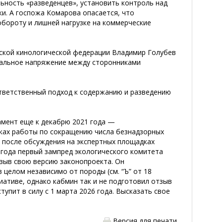
ьность «разведенцев», установить контроль над
и. А госпожа Комарова опасается, что
бороту и лишней нагрузке на коммерческие
йской кинологической федерации Владимир Голубев
иальное напряжение между сторонниками
ответственный подход к содержанию и
разведению
мент еще к декабрю 2021 года —
мках работы по сокращению числа безнадзорных
о после обсуждения на экспертных площадках
3 года первый зампред экологического комитета
тзыв свою версию законопроекта. Он
целом независимо от породы (см. “Ъ” от 18
иативе, однако кабмин так и не подготовил отзыв
упит в силу с 1 марта 2026 года. Высказать свое
Версия для печати