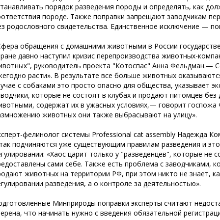
станавливать порядок разведения породы и определять, как дол
оответствия породе. Также поправки запрещают заводчикам пе
ез родословного свидетельства. Единственное исключение — п
Сфера обращения с домашними животными в России государственн
тране давно наступил кризис перепроизводства животных-компа
ивотных", руководитель проекта "Котоспас" Анна Фельдман.— Се
жегодно расти». В результате все больше животных оказываются
лучае с собаками это просто опасно для общества, указывает 
аводчики, которые не состоят в клубах и продают питомцев без
ивотными, содержат их в ужасных условиях,— говорит госпожа
азмножению животных они также выбрасывают на улицу».
ксперт-фелинолог системы Professional cat assembly Надежда К
 так подчиняются уже существующим правилам разведения и это
егулировании: «Хаос царит только у "разведенцев", которые не 
редоставлены сами себе. Также есть проблема с заводчиками, к
родают животных на территории РФ, при этом никто не знает, ка
егулировании разведения, а о контроле за деятельностью».
одготовленные Минприроды поправки эксперты считают недост
верена, что начинать нужно с введения обязательной регистрац