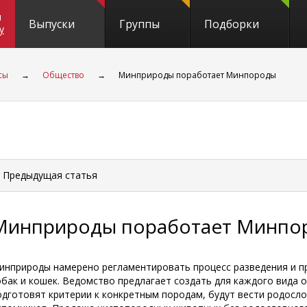
и
Выпуски
Группы
Подборки
y
сы
→
Общество
→
Минприроды поработает Минпороды
 Предыдущая
статья
Минприроды поработает Минпо
инприроды намерено регламентировать процесс разведения и 
обак и кошек. Ведомство предлагает создать для каждого вида
одготовят критерии к конкретным породам, будут вести родосло