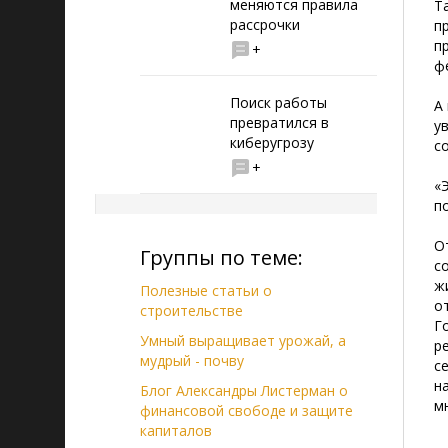
меняются правила
Т
рассрочки
п
п
+
ф
Поиск работы
А
превратился в
у
киберугрозу
с
+
«
п
О
Группы по теме:
с
ж
Полезные статьи о
о
строительстве
Г
Умный выращивает урожай, а
р
мудрый - почву
с
н
Блог Александры Листерман о
м
финансовой свободе и защите
капиталов