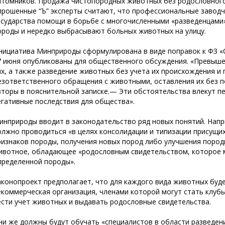
итомников. Продажа чистопородных животных без родословного
прошенные “Ъ” эксперты считают, что профессиональные заводчи
осударства помощи в борьбе с многочисленными «разведенцами»
ороды и нередко выбрасывают больных животных на улицу.
нициатива Минприроды сформулирована в виде поправок к ФЗ «
7 июня опубликованы для общественного обсуждения. «Превыше
их, а также разведение животных без учета их происхождения и
езответственного обращения с животными, оставления их без 
вторы в пояснительной записке.— Эти обстоятельства влекут п
егативные последствия для общества».
инприроды вводит в законодательство ряд новых понятий. Нап
олжно проводиться «в целях консолидации и типизации присущих
ризнаков породы, получения новых пород либо улучшения пород
ивотное, обладающее «родословным свидетельством, которое 
пределенной породы».
аконопроект предполагает, что для каждого вида животных буд
екоммерческая организация, членами которой могут стать клубы 
ести учет животных и выдавать родословные свидетельства.
ни же должны будут обучать «специалистов в области разведени