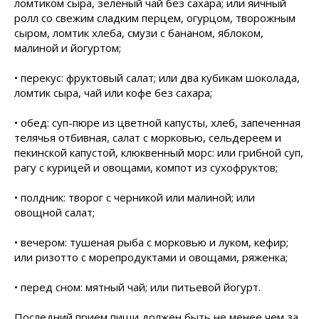
ломтиком сыра, зеленый чай без сахара; или яичный
ролл со свежим сладким перцем, огурцом, творожным
сыром, ломтик хлеба, смузи с бананом, яблоком,
малиной и йогуртом;
• перекус: фруктовый салат; или два кубикам шоколада,
ломтик сыра, чай или кофе без сахара;
• обед: суп-пюре из цветной капусты, хлеб, запеченная
телячья отбивная, салат с морковью, сельдереем и
пекинской капустой, клюквенный морс: или грибной суп,
рагу с курицей и овощами, компот из сухофруктов;
• полдник: творог с черникой или малиной; или
овощной салат;
• вечером: тушеная рыба с морковью и луком, кефир;
или ризотто с морепродуктами и овощами, ряженка;
• перед сном: мятный чай; или питьевой йогурт.
Последний прием пищи должен быть не менее чем за