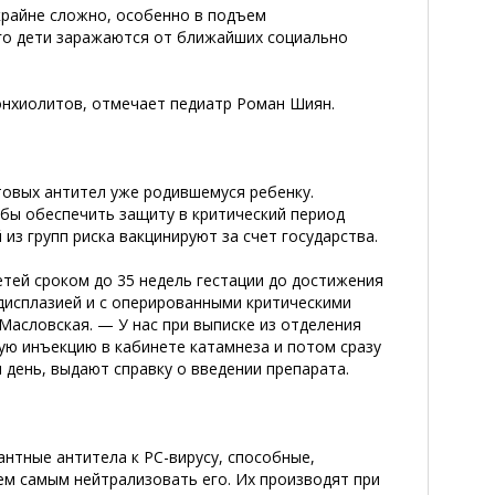
крайне сложно, особенно в подъем
го дети заражаются от ближайших социально
онхиолитов, отмечает педиатр Роман Шиян.
товых антител уже родившемуся ребенку.
обы обеспечить защиту в критический период
из групп риска вакцинируют за счет государства.
тей сроком до 35 недель гестации до достижения
 дисплазией и с оперированными критическими
Масловская. — У нас при выписке из отделения
ую инъекцию в кабинете катамнеза и потом сразу
день, выдают справку о введении препарата.
нтные антитела к РС-вирусу, способные,
тем самым нейтрализовать его. Их производят при