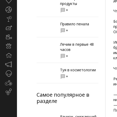
Здоровье
д
продукты
Спорт
+
Ч
Стиль
Б
жизни
Правило пенала
п
Кулинария
+
О
Кино
и
И
Лечим в первые 48
Животные
TV
б
часов
и
Дом
+
к
Маркетинг
Ч
и
Туя в косметологии
Таинственное
реклама
+
Р
Игры
и
Email-
Самое популярное в
—
маркетинг
н
разделе
—
П
Рацион, снижающий