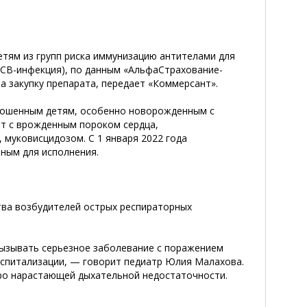
етям из групп риска иммунизацию антителами для
РСВ-инфекция), по данным «АльфаСтрахование-
а закупку препарата, передает «Коммерсант».
оношенным детям, особенно новорожденным с
ет с врожденным пороком сердца,
уковисцидозом. С 1 января 2022 года
ьным для исполнения.
тва возбудителей острых респираторных
вызывать серьезное заболевание с поражением
оспитализации, — говорит педиатр Юлия Малахова.
ро нарастающей дыхательной недостаточности.