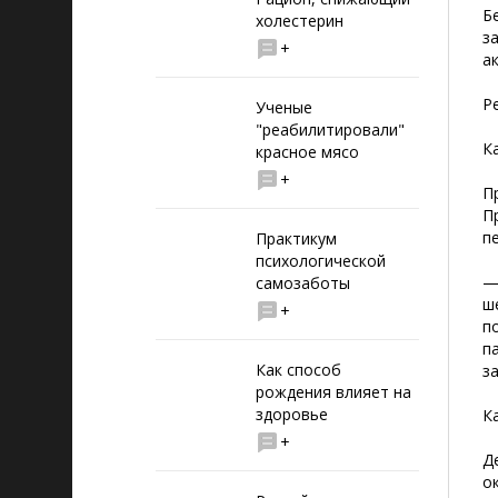
Б
холестерин
з
+
а
Р
Ученые
"реабилитировали"
К
красное мясо
+
П
П
п
Практикум
психологической
—
самозаботы
ш
+
п
п
Как способ
з
рождения влияет на
здоровье
К
+
Д
о