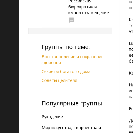
Российская
п
бюрократия и
п
импортозамещение
К
+
т
э
Е
Группы по теме:
п
е
Восстановление и сохранение
б
здоровья
Секреты богатого дома
К
Советы целителя
Н
и
н
Популярные группы
Е
Рукоделие
Д
п
Мир искусства, творчества и
в