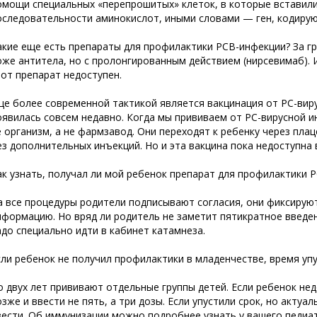
омощи специальных «перепрошитых» клеток, в которые вставили
оследовательности аминокислот, иными словами — ген, кодирую
акие еще есть препараты для профилактики РСВ-инфекции? За г
оже антитела, но с пролонгированным действием (нирсевимаб). И
тот препарат недоступен.
ще более современной тактикой является вакцинация от РС-ви
оявилась совсем недавно. Когда мы прививаем от РС-вирусной 
е организм, а не фармзавод. Они переходят к
ребенку через пла
ез дополнительных инъекций. Но и эта вакцина пока недоступна 
ак узнать, получал ли мой ребенок препарат для профилактики 
а все процедуры родители подписывают согласия, они фиксируют
нформацию. Но вряд ли родитель не заметит пятикратное введен
адо специально идти в кабинет катамнеза.
сли ребенок не получил профилактики в младенчестве, время уп
о двух лет прививают отдельные группы детей. Если ребенок нед
озже и ввести не пять, а три дозы. Если упустили срок, но актуа
вести. Об иммунизации можно подробнее узнать у вашего педиат