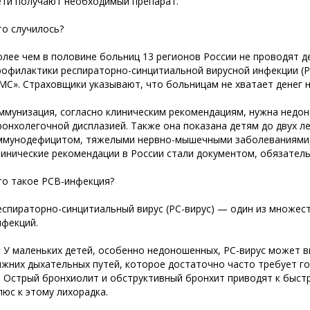
ети получают необходимый препарат.
то случилось?
олее чем в половине больниц 13 регионов России не проводят д
рофилактики респираторно-синцитиальной вирусной инфекции (
МС». Страховщики указывают, что больницам не хватает денег н
ммунизация, согласно клиническим рекомендациям, нужна нед
ронхолегочной дисплазией. Также она показана детям до двух л
ммунодефицитом, тяжелыми нервно-мышечными заболеваниями, м
линические рекомендации в России стали документом, обязател
то такое РСВ-инфекция?
еспираторно-синцитиальный вирус (РС-вирус) — один из множес
нфекций.
 У маленьких детей, особенно недоношенных, РС-вирус может 
ижних дыхательных путей, которое достаточно часто требует г
 Острый бронхиолит и обструктивный бронхит приводят к быст
люс к этому лихорадка.