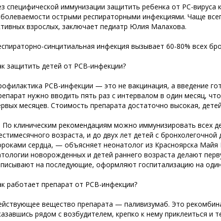
ез специфической иммунизации защитить ребенка от РС-вируса 
аболеваемости острыми респираторными инфекциями. Чаще все
ктивных взрослых, заключает педиатр Юлия Малахова.
еспираторно-синцитиальная инфекция вызывает 60-80% всех бр
ак защитить детей от РСВ-инфекции?
рофилактика РСВ-инфекции — это не вакцинация, а введение го
репарат нужно вводить пять раз с интервалом в один месяц, чт
ервых месяцев. Стоимость препарата достаточно высокая, детей 
 По клиническим рекомендациям можно иммунизировать всех де
естимесячного возраста, и до двух лет детей с бронхолегочной
ороками сердца, — объясняет неонатолог из Красноярска Майя 
атологии новорожденных и детей раннего возраста делают перв
аписывают на последующие, оформляют госпитализацию на один 
ак работает препарат от РСВ-инфекции?
ействующее вещество препарата — паливизумаб. Это рекомбина
казавшись рядом с возбудителем, крепко к нему приклеиться и 