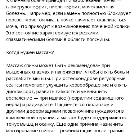
К спинным болям приводят и заболевания почек —
гломерулонефрит, пиелонефрит, мочекаменная
болезнь. Например, если камень полностью блокирует
просвет мочеточника, в почке начинает скапливаться
моча, что приводит к возникновению почечной колики.
Это состояние характеризуется резкими,
спазматическими болями в области поясницы.
Когда нужен массаж?
Массаж спины может быть рекомендован при
мышечных спазмах и напряжении, чтобы снять боль и
расслабить мышцы. При остеохондрозе регулярные
сеансы помогают улучшить кровообращение и снять
дискомфорт, развить гибкость и уменьшить
воспаление — при ишиасе (невралгии седалищного
нерва) и радикулите. Пациенты со сколиозом и
другими деформациями позвоночника нуждаются в
комплексной терапии, а массаж будет поддерживать
тонус мышц и осанку. Еще одна причина назначить
массирование спины — реабилитация после травмы.