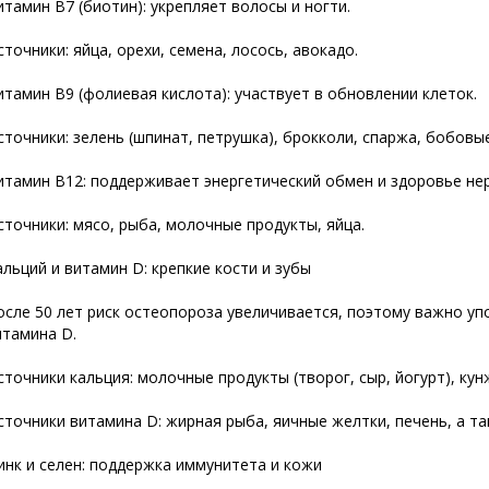
итамин В7 (биотин): укрепляет волосы и ногти.
сточники: яйца, орехи, семена, лосось, авокадо.
итамин В9 (фолиевая кислота): участвует в обновлении клеток.
сточники: зелень (шпинат, петрушка), брокколи, спаржа, бобовые
итамин В12: поддерживает энергетический обмен и здоровье не
сточники: мясо, рыба, молочные продукты, яйца.
альций и витамин D: крепкие кости и зубы
осле 50 лет риск остеопороза увеличивается, поэтому важно у
итамина D.
сточники кальция: молочные продукты (творог, сыр, йогурт), кун
сточники витамина D: жирная рыба, яичные желтки, печень, а та
инк и селен: поддержка иммунитета и
кожи