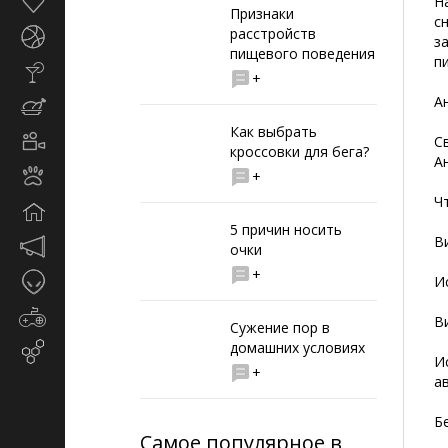
Здоровье
Н
Признаки
с
расстройств
Спорт
з
пищевого поведения
п
Стиль
+
жизни
А
Кулинария
Как выбрать
Кино
С
кроссовки для бега?
и
А
Животные
+
TV
Ч
Дом
5 причин носить
В
Маркетинг
очки
и
+
Таинственное
И
реклама
Игры
В
Сужение пор в
домашних условиях
Email-
И
маркетинг
+
а
Б
Самое популярное в