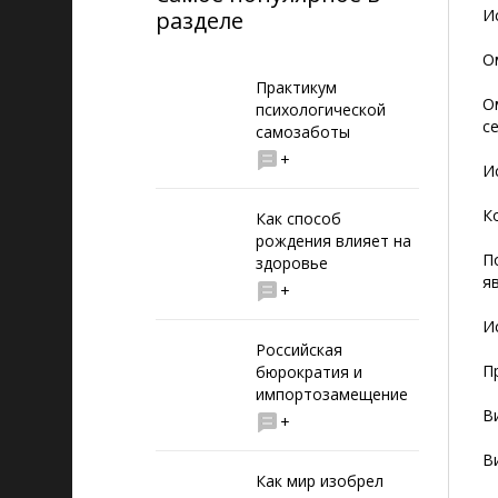
И
разделе
О
Практикум
О
психологической
с
самозаботы
+
И
К
Как способ
рождения влияет на
П
здоровье
я
+
И
Российская
П
бюрократия и
импортозамещение
В
+
В
Как мир изобрел