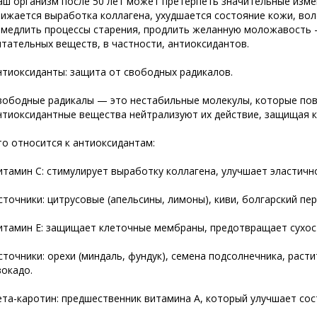
аш организм после 50 лет может претерпеть значительные изме
нижается выработка коллагена, ухудшается состояние кожи, во
амедлить процессы старения, продлить желанную моложавость 
итательных веществ, в частности, антиоксидантов.
нтиоксиданты: защита от свободных радикалов.
вободные радикалы — это нестабильные молекулы, которые пов
нтиоксидантные вещества нейтрализуют их действие, защищая к
то относится к антиоксидантам:
итамин С: стимулирует выработку коллагена, улучшает эластичн
сточники: цитрусовые (апельсины, лимоны), киви, болгарский пер
итамин Е: защищает клеточные мембраны, предотвращает сухост
сточники: орехи (миндаль, фундук), семена подсолнечника, раст
вокадо.
ета-каротин: предшественник витамина А, который улучшает сос