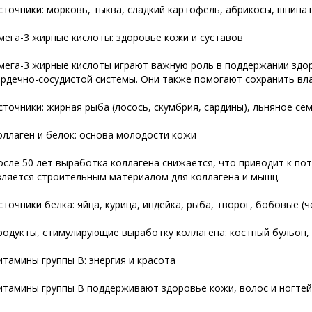
сточники: морковь, тыква, сладкий картофель, абрикосы, шпинат
мега-3 жирные кислоты: здоровье кожи и суставов
мега-3 жирные кислоты играют важную роль в поддержании здор
ердечно-сосудистой системы. Они также помогают сохранить вл
сточники: жирная рыба (лосось, скумбрия, сардины), льняное семя
оллаген и белок: основа молодости кожи
осле 50 лет выработка коллагена снижается, что приводит к по
вляется строительным материалом для коллагена и мышц.
сточники белка: яйца, курица, индейка, рыба, творог, бобовые (ч
родукты, стимулирующие выработку коллагена: костный бульон, ц
итамины группы В: энергия и красота
итамины группы В поддерживают здоровье кожи, волос и ногтей