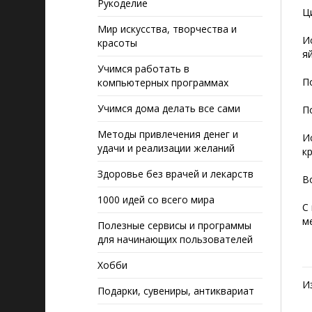
Рукоделие
Ц
Мир искусства, творчества и
И
красоты
я
Учимся работать в
П
компьютерных программах
Учимся дома делать все сами
П
Методы привлечения денег и
И
удачи и реализации желаний
к
Здоровье без врачей и лекарств
В
1000 идей со всего мира
С
м
Полезные сервисы и программы
для начинающих пользователей
Хобби
И
Подарки, сувениры, антиквариат