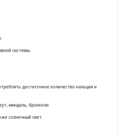
.
рвной системы.
потреблять достаточное количество кальция и
жут, миндаль, брокколи.
кже солнечный свет.