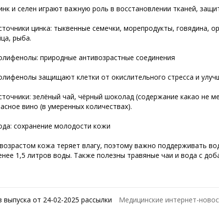
инк и селен играют важную роль в восстановлении тканей, защи
сточники цинка: тыквенные семечки, морепродукты, говядина, ор
йца, рыба.
олифенолы: природные антивозрастные соединения
олифенолы защищают клетки от окислительного стресса и улуч
сточники: зелёный чай, чёрный шоколад (содержание какао не мен
расное вино (в умеренных количествах).
ода: сохранение молодости кожи
 возрастом кожа теряет влагу, поэтому важно поддерживать во
енее 1,5 литров воды. Также полезны травяные чаи и вода с доб
з выпуска от 24-02-2025 рассылки
Медицинские интернет-новос