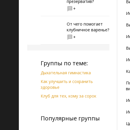
презерватив?
В
+
И
От чего помогает
В
клубничное варенье?
И
+
В
И
Группы по теме:
К
Дыхательная гимнастика
Как улучшить и сохранить
П
здоровье
в
Клуб для тех, кому за сорок
И
И
Популярные группы
Ц