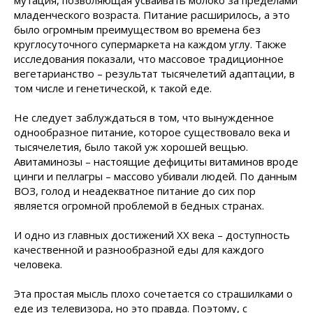
мутация, позволяющая усваивать молоко за пределами
младенческого возраста. Питание расширилось, а это
было огромным преимуществом во времена без
круглосуточного супермаркета на каждом углу. Также
исследования показали, что массовое традиционное
вегетарианство – результат тысячелетий адаптации, в
том числе и генетической, к такой еде.
Не следует заблуждаться в том, что вынужденное
однообразное питание, которое существовало века и
тысячелетия, было такой уж хорошей вещью.
Авитаминозы – настоящие дефициты витаминов вроде
цинги и пеллагры – массово убивали людей. По данным
ВОЗ, голод и неадекватное питание до сих пор
является огромной проблемой в бедных странах.
И одно из главных достижений XX века – доступность
качественной и разнообразной еды для каждого
человека.
Эта простая мысль плохо сочетается со страшилками о
еде из телевизора, но это правда. Поэтому, с