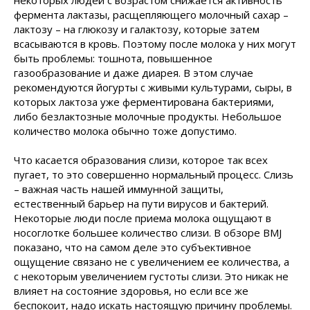
некоторых людей c возрастом снижается активность
фермента лактазы, расщепляющего молочный сахар –
лактозу – на глюкозу и галактозу, которые затем
всасываются в кровь. Поэтому после молока у них могут
быть проблемы: тошнота, повышенное
газообразование и даже диарея. В этом случае
рекомендуются йогурты с живыми культурами, сыры, в
которых лактоза уже ферментирована бактериями,
либо безлактозные молочные продукты. Небольшое
количество молока обычно тоже допустимо.
Что касается образования слизи, которое так всех
пугает, то это совершенно нормальный процесс. Слизь
– важная часть нашей иммунной защиты,
естественный барьер на пути вирусов и бактерий.
Некоторые люди после приема молока ощущают в
носоглотке большее количество слизи. В обзоре BMJ
показано, что на самом деле это субъективное
ощущение связано не с увеличением ее количества, а
с некоторым увеличением густоты слизи. Это никак не
влияет на состояние здоровья, но если все же
беспокоит, надо искать настоящую причину проблемы.