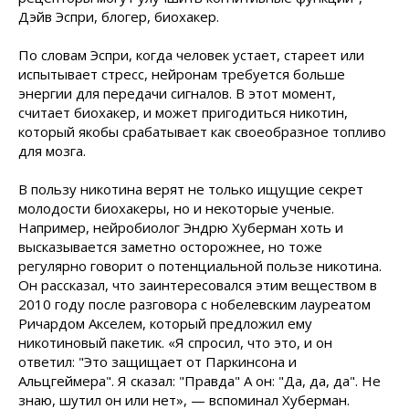
Дэйв Эспри, блогер, биохакер.
По словам Эспри, когда человек устает, стареет или
испытывает стресс, нейронам требуется больше
энергии для передачи сигналов. В этот момент,
считает биохакер, и может пригодиться никотин,
который якобы срабатывает как своеобразное топливо
для мозга.
В пользу никотина верят не только ищущие секрет
молодости биохакеры, но и некоторые ученые.
Например, нейробиолог Эндрю Хуберман хоть и
высказывается заметно осторожнее, но тоже
регулярно говорит о потенциальной пользе никотина.
Он рассказал, что заинтересовался этим веществом в
2010 году после разговора с нобелевским лауреатом
Ричардом Акселем, который предложил ему
никотиновый пакетик. «Я спросил, что это, и он
ответил: "Это защищает от Паркинсона и
Альцгеймера". Я сказал: "Правда" А он: "Да, да, да". Не
знаю, шутил он или нет», — вспоминал Хуберман.