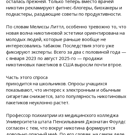
осталась прежней. Только теперь вместо врачей
никотин рекламируют фитнес-блогеры, биохакеры и
подкастеры, раздающие советы по продуктивности.
По словам Мелиссы Литтл, особенно тревожно то, что
новая волна никотиновой эстетики ориентирована на
молодых людей, которые раньше вообще не
интересовались табаком. Последствия этого уже
фиксируют эксперты. Всего за два с половиной года —
с января 2023 по август 2025-го — продажи
никотиновых пакетиков в США выросли почти
втрое.
Часть этого спроса
приходится на школьников. Опросы учащихся
показывают, что интерес к электронным и обычным
сигаретам снижается, зато популярность никотиновых
пакетиков неуклонно растет.
Профессор психиатрии из медицинского колледжа
Университета штата Пенсильвания Джонатан Фоулдс
согласен с тем, что вокруг никотина формируется
довольно опасный миф. По его словам, на самом деле