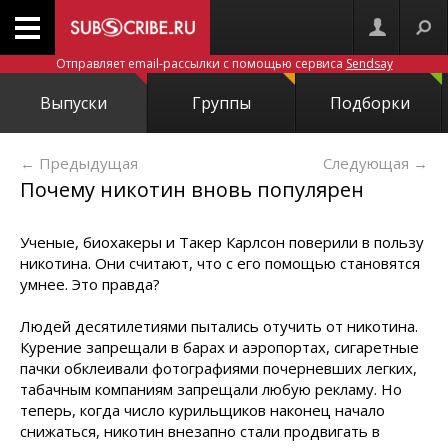
Отправляет email-рассылки с помощью сервиса
Sendsay
Выпуски
Группы
Подборки
← Предыдущая
Следующая
→
Почему никотин вновь популярен
Ученые, биохакеры и Такер Карлсон поверили в пользу
никотина. Они считают, что с его помощью становятся
умнее. Это правда?
Людей десятилетиями пытались отучить от никотина.
Курение запрещали в барах и аэропортах, сигаретные
пачки обклеивали фотографиями почерневших легких,
табачным компаниям запрещали любую рекламу. Но
теперь, когда число курильщиков наконец начало
снижаться, никотин внезапно стали продвигать в