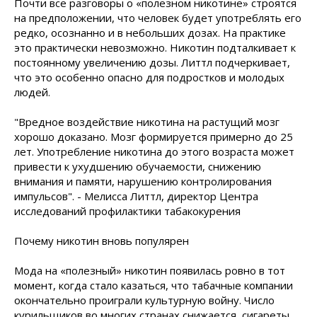
Почти все разговоры о «полезном никотине» строятся
на предположении, что человек будет употреблять его
редко, осознанно и в небольших дозах. На практике
это практически невозможно. Никотин подталкивает к
постоянному увеличению дозы. Литтл подчеркивает,
что это особенно опасно для подростков и молодых
людей.
"Вредное воздействие никотина на растущий мозг
хорошо доказано. Мозг формируется примерно до 25
лет. Употребление никотина до этого возраста может
привести к ухудшению обучаемости, снижению
внимания и памяти, нарушению контролирования
импульсов". - Мелисса Литтл, директор Центра
исследований профилактики табакокурения
Почему никотин вновь популярен
Мода на «полезный» никотин появилась ровно в тот
момент, когда стало казаться, что табачные компании
окончательно проиграли культурную войну. Число
курильщиков во многих странах снижается, сигареты