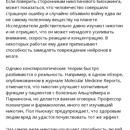
Если поверить сторонникам никотинового биохакинга,
может показаться, что человечество совершило
страшную ошибку и случайно объявило войну едва ли
не самому полезному веществу на планете.
Исследователи действительно давно изучают никотин
и не отрицают, что он может ненадолго усиливать
внимание, скорость реакции и концентрацию. В
некоторых работах ему даже приписывают
способность замедлять повреждение нейронов в
мозге.
Однако конспирологические теории быстро
разбиваются о реальность. Например, в одном обзоре,
опубликованном в журнале Molecular Medicine Reports,
отмечается, что никотин улучшает когнитивные
функции у пациентов с болезнью Альцгеймера и
Паркинсона, но делается важная оговорка. Профессор
психиатрии и фармакологии, много лет изучавший
никотин, Пол Ньюхаус предупреждает, что здоровым
людям вряд ли удастся почувствовать тот же эффект.
"На самом деле никотин ухудшает способность людей