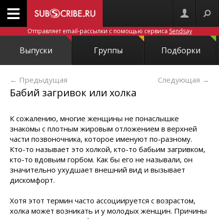
Отправляет email-рассылки с помощью сервиса
Sendsay
Выпуски
Группы
Подборки
← Предыдущая
Следующая
→
Бабий загривок или холка
К сожалению, многие женщины не понаслышке
знакомы с плотным жировым отложением в верхней
части позвоночника, которое именуют по-разному.
Кто-то называет это холкой, кто-то бабьим загривком,
кто-то вдовьим горбом. Как бы его не называли, он
значительно ухудшает внешний вид и вызывает
дискомфорт.
Хотя этот термин часто ассоциируется с возрастом,
холка может возникать и у молодых женщин. Причины