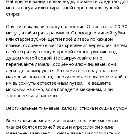
Наберите в ванну теплой воды, добавьте средство для
мытья посуды или стиральный порошок для ручной
стирки.
Опустите жалюзи в воду полностью. Оставьте на 20-30
минут, чтобы грязь размякла. С помощью мягкой губки
или старой зубной щетки пройдитесь по каждой
планке, особенно в местах крепления веревочек. Затем
слейте грязную воду и промойте конструкцию под
душем чистой водой. Не выкручивайте и не
перегибайте ламели, особенно алюминиевые, они
легко деформируются. Разложите на полу толстые
махровые полотенца, сверху положите жалюзи и дайте
им высохнуть естественным путем. Не вешайте
мокрыми на окно, вода попадет в механизм, и он
заржавеет или заклинит.
Вертикальные тканевые жалюзи: стирка и сушка с умом
Вертикальные модели из полиэстера или смесовых
тканей боятся горячей воды и агрессивной химии.
Идеальный вариант — снять ламели и постирать их