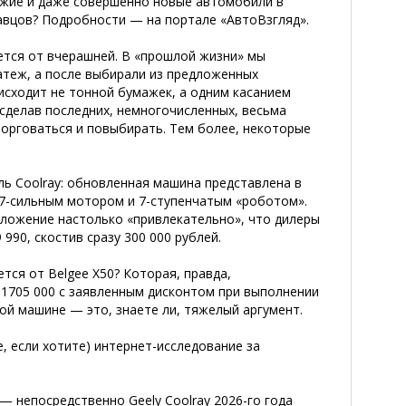
ежие и даже совершенно новые автомобили в
авцов? Подробности — на портале «АвтоВзгляд».
ется от вчерашней. В «прошлой жизни» мы
атеж, а после выбирали из предложенных
оисходит не тонной бумажек, а одним касанием
сделав последних, немногочисленных, весьма
оторговаться и повыбирать. Тем более, некоторые
ь Coolray: обновленная машина представлена в
47-сильным мотором и 7-ступенчатым «роботом».
дложение настолько «привлекательно», что дилеры
 990, скостив сразу 300 000 рублей.
тся от Belgee X50? Которая, правда,
и 1705 000 с заявленным дисконтом при выполнении
ой машине — это, знаете ли, тяжелый аргумент.
, если хотите) интернет-исследование за
.
 непосредственно Geely Coolray 2026-го года