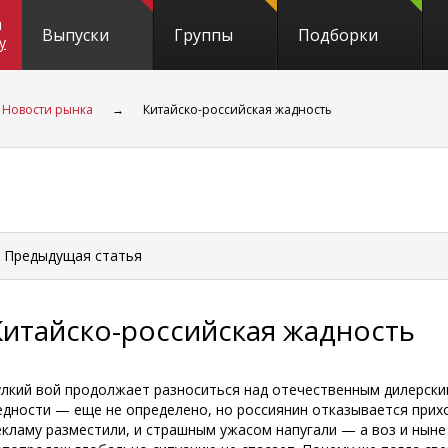
и
Выпуски
Группы
Подборки
y
Новости рынка
→
Китайско-российская жадность
 Предыдущая
статья
Китайско-российская жадность
улкий вой продолжает разноситься над отечественным дилерским
едности — еще не определено, но россиянин отказывается прихо
екламу разместили, и страшным ужасом напугали — а воз и ныне