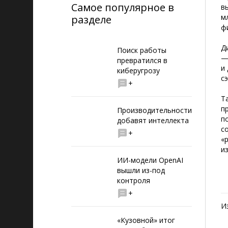
Самое популярное в
в
м
разделе
ф
Д
Поиск работы
—
превратился в
и
киберугрозу
с
+
Т
п
Производительности
п
добавят интеллекта
с
+
«
и
ИИ-модели OpenAI
вышли из-под
контроля
+
И
«Кузовной» итог