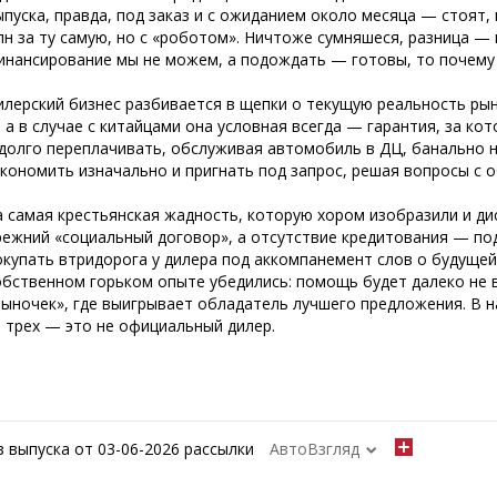
ыпуска, правда, под заказ и с ожиданием около месяца — стоят, в
лн за ту самую, но с «роботом». Ничтоже сумняшеся, разница — 
инансирование мы не можем, а подождать — готовы, то почему 
илерский бизнес разбивается в щепки о текущую реальность рын
 а в случае с китайцами она условная всегда — гарантия, за ко
 долго переплачивать, обслуживая автомобиль в ДЦ, банально не
экономить изначально и пригнать под запрос, решая вопросы с 
а самая крестьянская жадность, которую хором изобразили и д
режний «социальный договор», а отсутствие кредитования — по
окупать втридорога у дилера под аккомпанемент слов о будуще
обственном горьком опыте убедились: помощь будет далеко не вс
рыночек», где выигрывает обладатель лучшего предложения. В н
з трех — это не официальный дилер.
з выпуска от 03-06-2026 рассылки
АвтоВзгляд