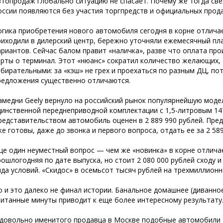
втопродаж глобально ситуацию не спасает. Почему же тогда св
оссии появляются без участия торгпредств и официальных прод
огика приобретения нового автомобиля сегодня в корне отлича
риходили в дилерский центр, бережно уточняли ежемесячный пл
ариантов. Сейчас балом правит «наличка», разве что оплата пр
арты о терминал. Этот «нюанс» сократил количество желающих, 
збирательными: за «кэш» не грех и проехаться по разным ДЦ, п
редложения существенно отличаются.
амедни Geely вернуло на российский рынок популярнейшую модел
динственной переднеприводной комплектации с 1,5-литровым 1
редставительством автомобиль оценен в 2 889 990 рублей. Пре
же готовы, даже до звонка и первого вопроса, отдать ее за 2 589
ще один неуместный вопрос — чем же «новинка» в корне отличае
рошлогодняя по дате выпуска, но стоит 2 080 000 рублей сходу 
яда условий. «Скидос» в осемьсот тысяч рублей на трехмиллионн
о и это далеко не финал истории. Банальное домашнее (диванное
читанные минуты приводит к еще более интересному результату
 довольно именитого продавца в Москве подобные автомобили —