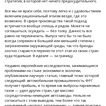
стратегия, в которой нет ничего предосудительного.
Все мы не враги себе, поэтому легко и с удовольствием
включаем рациональный эгоизм везде, где это
возможно. В сфере производства такой подход
встречается вообще сплошь и рядом. Можете не
соглашаться, осуждать — без толку. Данность все
равно не переиначить. Выпуск чего бы то ни было
всегда сопряжен в большей или меньшей степени с
загрязнением окружающей среды, так что бренды
охотно стараются перенести этот этап из своих стран
куда подальше. В идеале — за границу.
Недавно европейские исследователи, занимающиеся
проблемами на стыке экономики и экологии,
опубликовали научную статью, главный тезис которой
следующий: автомобильная промышленность ФРГ
получает прибыль, в то время как выбросы парниковых
газов — удел других стран, где массово
сосредоточены немецкие автозаводы. Нельзя не
согласиться с этим выводом, тем более что так
называемый «экспорт загрязнения» — давняя практика.