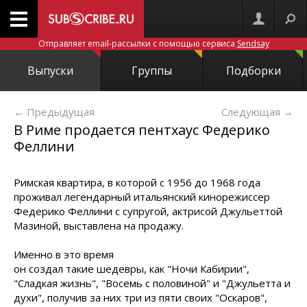
Отправляет email-рассылки с помощью сервиса
Sendsay
Выпуски
Группы
Подборки
← Предыдущая
Следующая
→
В Риме продается пентхаус Федерико
Феллини
Римская квартира, в которой с 1956 до 1968 года
проживал легендарный итальянский кинорежиссер
Федерико Феллини с супругой, актрисой Джульеттой
Мазиной, выставлена на
продажу.
Именно в это время
он создал такие шедевры, как "Ночи Кабирии",
"Сладкая жизнь", "Восемь с половиной" и "Джульетта и
духи", получив за них три из пяти своих "Оскаров",