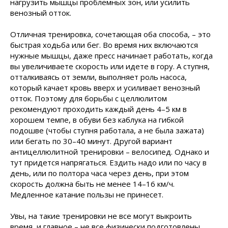
нагрузить мышцы проблемных зон, или усилить
венозный отток.
Отличная тренировка, сочетающая оба способа, – это
быстрая ходьба или бег. Во время них включаются
нужные мышцы, даже пресс начинает работать, когда
вы увеличиваете скорость или идете в гору. А ступня,
отталкиваясь от земли, выполняет роль насоса,
который качает кровь вверх и усиливает венозный
отток. Поэтому для борьбы с целлюлитом
рекомендуют проходить каждый день 4–5 км в
хорошем темпе, в обуви без каблука на гибкой
подошве (чтобы ступня работала, а не была зажата)
или бегать по 30–40 минут. Другой вариант
антицеллюлитной тренировки – велосипед. Однако и
тут придется напрягаться. Ездить надо или по часу в
день, или по полтора часа через день, при этом
скорость должна быть не менее 14–16 км/ч.
Медленное катание пользы не принесет.
Увы, на такие тренировки не все могут выкроить
время, и главное – не все физически подготовлены