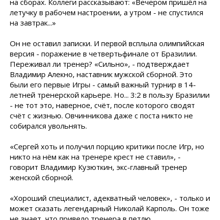
на сборах. Коллеги рассказывают: «Вечером пришёл на
летучку в рабочем настроении, а утром - не спустился
на завтрак...»
Он не оставил записки. И первой всплыла олимпийская
версия - поражение в четвертьфинале от Бразилии.
Переживал ли тренер? «Сильно», - подтверждает
Владимир Алекно, наставник мужской сборной. Это
были его первые Игры - самый важный турнир в 14-
летней тренерской карьере. Но... 3:2 в пользу Бразилии
- не тот это, наверное, счёт, после которого сводят
счёт с жизнью. Овчинникова даже с поста никто не
собирался увольнять.
«Сергей хоть и получил порцию критики после Игр, но
никто на нём как на тренере крест не ставил», -
говорит Владимир Кузюткин, экс-главный тренер
женской
сборной.
«Хороший специалист, адекватный человек», - только и
может сказать легендарный Николай Карполь. Он тоже
не знает, что привело тренера в петлю.