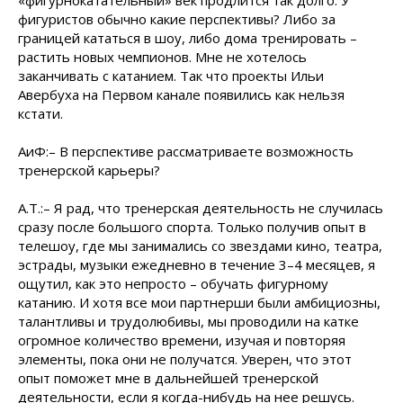
«фигурнокатательный» век продлится так долго. У
фигуристов обычно какие перспективы? Либо за
границей кататься в шоу, либо дома тренировать –
растить новых чемпионов. Мне не хотелось
заканчивать с катанием. Так что проекты Ильи
Авербуха на Первом канале появились как нельзя
кстати.
АиФ:– В перспективе рассматриваете возможность
тренерской карьеры?
А.Т.:– Я рад, что тренерская деятельность не случилась
сразу после большого спорта. Только получив опыт в
телешоу, где мы занимались со звездами кино, театра,
эстрады, музыки ежедневно в течение 3–4 месяцев, я
ощутил, как это непросто – обучать фигурному
катанию. И хотя все мои партнерши были амбициозны,
талантливы и трудолюбивы, мы проводили на катке
огромное количество времени, изучая и повторяя
элементы, пока они не получатся. Уверен, что этот
опыт поможет мне в дальнейшей тренерской
деятельности, если я когда-нибудь на нее решусь.