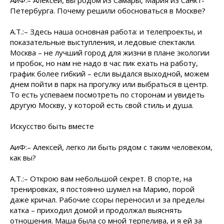
АиФ:– Алексей, вы родом из Самары, Мария из Санкт-
Петербурга. Почему решили обосноваться в Москве?
А.Т.:– Здесь наша основная работа: и телепроекты, и
показательные выступления, и ледовые спектакли.
Москва – не лучший город для жизни в плане экологии
и пробок, но нам не надо в час пик ехать на работу,
график более гибкий – если выдался выходной, можем
днем пойти в парк на прогулку или выбраться в центр.
То есть успеваем посмотреть по сторонам и увидеть
другую Москву, у которой есть свой стиль и душа.
Искусство быть вместе
АиФ:– Алексей, легко ли быть рядом с таким человеком,
как вы?
А.Т.:– Открою вам небольшой секрет. В спорте, на
тренировках, я постоянно шумел на Марию, порой
даже кричал. Рабочие ссоры переносил и за пределы
катка – приходил домой и продолжал выяснять
отношения. Маша была со мной терпелива, и я ей за