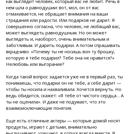
как выглядит человек, который вас не любит. Речь в
нем шла о равнодушии: вот, мол, он от вас
отмахивается, не обращает внимания на ваши
страдания или радости. Или подарков не дарит. Я
совершенно согласна, что человек, не любящий вас,
может выглядеть равнодушным. Но он может
выглядеть и, наоборот, очень внимательным и
заботливым. И дарить подарки. А потом спрашивать
вкрадчиво: «Почему ты не носишь вон ту брошку,
которую я тебе подарил? Тебе она не нравится?»
Нелюбовь или выгорание?
Когда такой вопрос задается уже не в первый раз, ты
понимаешь, что подарки он не тебе, а себе дарит —
чтобы ты носила и нахваливала. Хочется вернуть. Но
ведь обидится, скажет: «Я тебе от чистого сердца… А
ты не оценила». И даже не подумает, что это
взаимоисключающие понятия.
Еще есть отличные актеры — которые домой носят
продукты, играют с детьми, внимательно
выслушивают, утешают, в отпуск всегда вместе. В