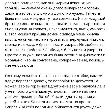
девочка описывала, как они жарили лепешки из
горчицы — сначала очень долго выпаривали горечь.
Делать это было сложно и долго, но нужно. Так есть
было нельзя, желудок тут же сожжешь. И вот младший
брат не смог, не выдержал, схватил недовыпаренное и
съел. И упал на кровать, начал мучиться, выть, умирать.
В этот момент пришла домой с завода мама, кинула
взгляд на сына, легла на кровать, отвернулась лицом к
стенке и лежала. А брат плакал и умирал. Не любила та
мать своего ребенка? Любила, я больше чем уверена.
Просто она уже настолько была истощена физически и
морально, что на сочувствие, сопереживание, помощь
сил не осталось.
Поэтому если кто-то, от кого вы ждете любви, вам ее
вдруг перестал давать, то попробуйте допустить: а
может, это выгорание? Вдруг жена вас не разлюбила, а
у нее просто дичайшая усталость — она измотана
детьми, домом, работой. Кстати, для выгорания и
детей-то не обязательно иметь. Можно просто
набрать на себя побольше обязательств (пусть даже