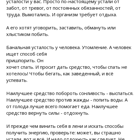
усталости у вас. Просто по-настоящему устали от
забот, от тревог, от постоянных обязанностей, от
труда. Вымотались. И организм требует отдыха.
А его хотят уговорить, заставить, обмануть или
хлыстиком побить.
Банальная усталость у человека. Утомление.
А человек
ищет способ себя
пришпорить. Он
хочет спать. И просит дать средство, чтобы спать не
хотелось! Чтобы бегать, как заведенный, и всё
успевать.
Наилучшее средство побороть сонливость - выспаться.
Наилучшее средство против жажды - попить воды. А
от голода лучше всего помогает еда. Наилучшее
средство вернуть силы - отдохнуть.
И прежде чем винить себя в лени и искать способы
получить энергию, проверьте: может, вы страшно
устали, вот и всё. И надо отдохнуть как следует. Не